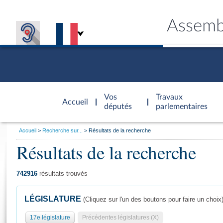
Assemb
Accèder à
la page
Vos
Travaux
Accueil
d'accueil
députés
parlementaires
Vous
Accueil
Recherche sur...
Résultats de la recherche
êtes
Résultats de la recherche
Général
ici
CONNEX
TRAVA
CONNA
DÉC
:
742916
résultats trouvés
LÉGISLATURE
(Cliquez sur l'un des boutons pour faire un choix
17e législature
Précédentes législatures (X)