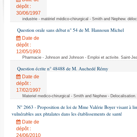
Rapports d'enquête
dépôt :
Rapports législatifs
30/06/1997
Rapports sur l'application des lois
industrie - matériel médico-chirurgical - Smith and Nephew. délo
Baromètre de l’application des lois
Question orale sans débat n° 54 de M. Hannoun Michel
Date de
Dossiers législatifs
dépôt :
Budget et sécurité sociale
12/05/1993
Questions écrites et orales
Pharmacie - Johnson and Johnson - Emploi et activite. Saint-Je
Comptes rendus des débats
Question écrite n° 48488 de M. Auchedé Rémy
Date de
dépôt :
17/02/1997
Materiel medico-chirurgical - Smith and Nephew - Delocalisatio
N° 2663 - Proposition de loi de Mme Valérie Boyer visant à lim
vulnérables aux phtalates dans les établissements de santé
Date de
dépôt :
24/06/2010