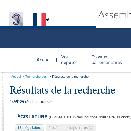
Assemb
Accèder à
la page
Vos
Travaux
Accueil
d'accueil
députés
parlementaires
Vous
Accueil
Recherche sur...
Résultats de la recherche
êtes
Résultats de la recherche
Général
ici
CONNEX
TRAVA
CONNA
DÉC
:
1495129
résultats trouvés
LÉGISLATURE
(Cliquez sur l'un des boutons pour faire un choix
17e législature
Précédentes législatures (X)