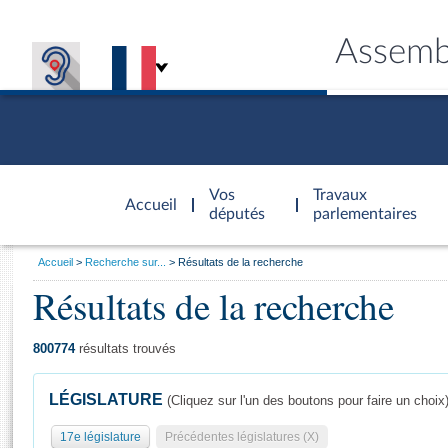
Assemb
Accèder à
la page
Vos
Travaux
Accueil
d'accueil
députés
parlementaires
Vous
Accueil
Recherche sur...
Résultats de la recherche
êtes
Résultats de la recherche
Général
ici
CONNEX
TRAVA
CONNA
DÉC
:
800774
résultats trouvés
LÉGISLATURE
(Cliquez sur l'un des boutons pour faire un choix
17e législature
Précédentes législatures (X)