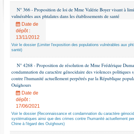
Rapports d'enquête
N° 366 - Proposition de loi de Mme Valérie Boyer visant à limit
Rapports législatifs
vulnérables aux phtalates dans les établissements de santé
Rapports sur l'application des lois
Baromètre de l’application des lois
Date de
dépôt :
13/11/2012
Dossiers législatifs
Voir le dossier (Limiter l'exposition des populations vulnérables aux p
Budget et sécurité sociale
santé)
Questions écrites et orales
Comptes rendus des débats
N° 4268 - Proposition de résolution de Mme Frédérique Dumas 
condamnation du caractère génocidaire des violences politiques s
contre l'humanité actuellement perpétrés par la République popula
Ouïghours
Date de
dépôt :
17/06/2021
Voir le dossier (Reconnaissance et condamnation du caractère génocida
systématiques ainsi que des crimes contre l'humanité actuellement per
Chine à l'égard des Ouïghours)