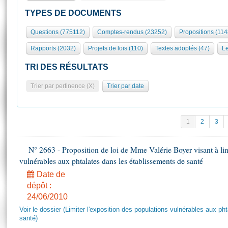
S'id
Présidence
Séance publique
Rôle et pouvoirs de l'Assemblée
Visiter l'Assemblée
TYPES DE DOCUMENTS
Fiches « Connaissance de l’Assemblée »
577 députés
Commissions et autres organes
Visite virtuelle du palais Bourbon
Questions (775112)
Comptes-rendus (23252)
Propositions (11
Organisation de l'Assemblée
Groupes politiques
Europe et International
Assister à une séance
Mot
Rapports (2032)
Projets de lois (110)
Textes adoptés (47)
Le
Présidence
Conférence des Présidents
Bureau
Collège des Ques
Élections législatives
Contrôle et évaluation
Accès des chercheurs à l’Assemblée
TRI DES RÉSULTATS
Congrès
Les évènements
S'inscrire
Trier par pertinence (X)
Trier par date
Pétitions
Statistiques et chiffres clés
Transparence et déontologie
Vous n'ave
Patrimoine
E
Documents de référence
1
2
3
La Bibliothèque
( Constitution | Règlement de l'Assemblée ... )
Documents parlementaires
Les archives
N° 2663 - Proposition de loi de Mme Valérie Boyer visant à lim
Projets de loi
Contacts et plan d'accès
vulnérables aux phtalates dans les établissements de santé
Propositions de loi
Histoire
Photos libres de droit
Date de
Amendements
Juniors
dépôt :
Textes adoptés
24/06/2010
Anciennes législatures
Voir le dossier (Limiter l'exposition des populations vulnérables aux p
Liens vers les sites publics
Rapports d'information
santé)