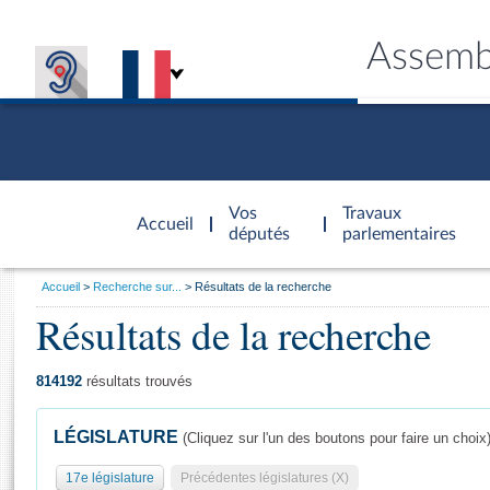
Assemb
Accèder à
la page
Vos
Travaux
Accueil
d'accueil
députés
parlementaires
Vous
Accueil
Recherche sur...
Résultats de la recherche
êtes
Résultats de la recherche
Général
ici
CONNEX
TRAVA
CONNA
DÉC
:
814192
résultats trouvés
LÉGISLATURE
(Cliquez sur l'un des boutons pour faire un choix
17e législature
Précédentes législatures (X)