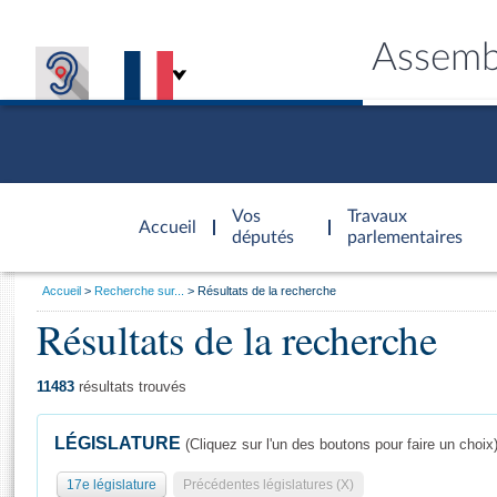
Assemb
Accèder à
la page
Vos
Travaux
Accueil
d'accueil
députés
parlementaires
Vous
Accueil
Recherche sur...
Résultats de la recherche
êtes
Résultats de la recherche
Général
ici
CONNEX
TRAVA
CONNA
DÉC
:
11483
résultats trouvés
LÉGISLATURE
(Cliquez sur l'un des boutons pour faire un choix
17e législature
Précédentes législatures (X)