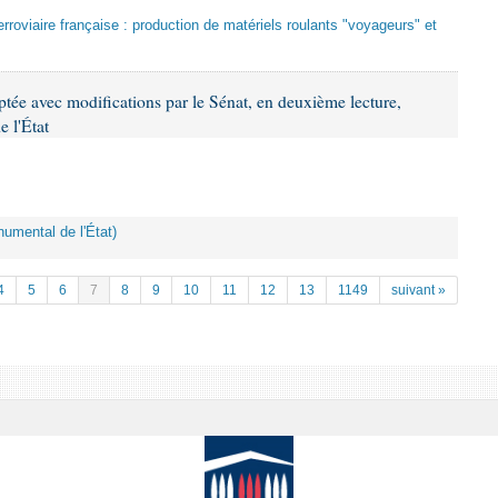
 ferroviaire française : production de matériels roulants "voyageurs" et
ptée avec modifications par le Sénat, en deuxième lecture,
 l'État
numental de l'État)
4
5
6
7
8
9
10
11
12
13
1149
suivant »