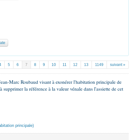
date
4
5
6
7
8
9
10
11
12
13
1149
suivant »
Jean-Marc Roubaud visant à exonérer l'habitation principale de
t à supprimer la référence à la valeur vénale dans l'assiette de cet
bitation principale)