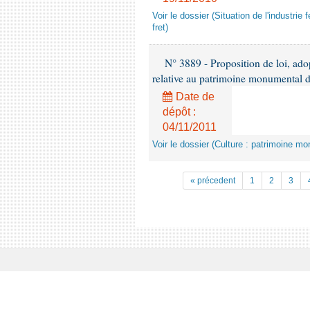
Voir le dossier (Situation de l'industrie
fret)
N° 3889 - Proposition de loi, ado
relative au patrimoine monumental de
Date de
dépôt :
04/11/2011
Voir le dossier (Culture : patrimoine mo
« précedent
1
2
3