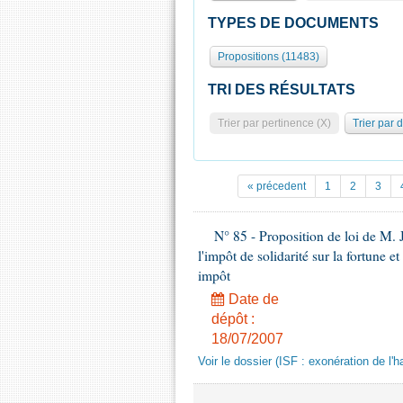
TYPES DE DOCUMENTS
Propositions (11483)
TRI DES RÉSULTATS
Trier par pertinence (X)
Trier par 
« précedent
1
2
3
N° 85 - Proposition de loi de M. 
l'impôt de solidarité sur la fortune e
impôt
Date de
dépôt :
18/07/2007
Voir le dossier (ISF : exonération de l'ha