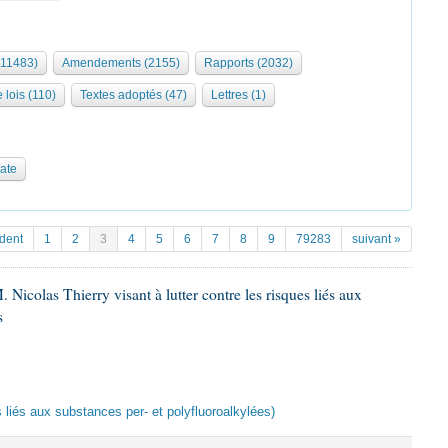
(11483)
Amendements (2155)
Rapports (2032)
 lois (110)
Textes adoptés (47)
Lettres (1)
date
dent
1
2
3
4
5
6
7
8
9
79283
suivant »
 Nicolas Thierry visant à lutter contre les risques liés aux
s
es liés aux substances per- et polyfluoroalkylées)