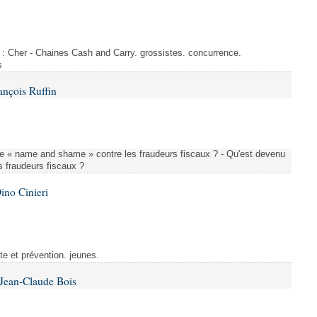
s : Cher - Chaines Cash and Carry. grossistes. concurrence.
s
ançois Ruffin
le « name and shame » contre les fraudeurs fiscaux ? - Qu'est devenu
 fraudeurs fiscaux ?
ino Cinieri
tte et prévention. jeunes.
 Jean-Claude Bois