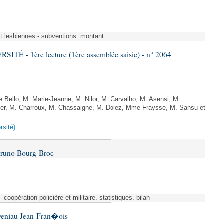
et lesbiennes - subventions. montant.
TÉ - 1ère lecture (1ère assemblée saisie) - n° 2064
Bello, M. Marie-Jeanne, M. Nilor, M. Carvalho, M. Asensi, M.
ier, M. Charroux, M. Chassaigne, M. Dolez, Mme Fraysse, M. Sansu et
rsité)
Bruno Bourg-Broc
- coopération policière et militaire. statistiques. bilan
Deniau Jean-Fran�ois