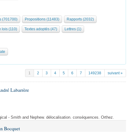
 (701700)
Propositions (11483)
Rapports (2032)
 lois (110)
Textes adoptés (47)
Lettres (1)
date
1
2
3
4
5
6
7
149238
suivant »
André Labarrère
rgical - Smith and Nephew. délocalisation. conséquences. Orthez.
in Bocquet