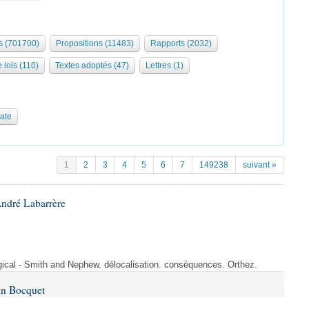
 (701700)
Propositions (11483)
Rapports (2032)
 lois (110)
Textes adoptés (47)
Lettres (1)
date
1
2
3
4
5
6
7
149238
suivant »
André Labarrère
rgical - Smith and Nephew. délocalisation. conséquences. Orthez.
in Bocquet