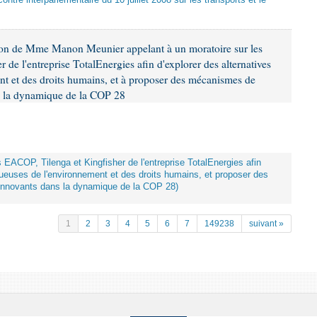
ontre interparlementaire du 10 juillet 2008 sur les transports et le
ion de Mme Manon Meunier appelant à un moratoire sur les
 de l'entreprise TotalEnergies afin d'explorer des alternatives
nt et des droits humains, et à proposer des mécanismes de
ns la dynamique de la COP 28
ts EACOP, Tilenga et Kingfisher de l'entreprise TotalEnergies afin
tueuses de l'environnement et des droits humains, et proposer des
innovants dans la dynamique de la COP 28)
1
2
3
4
5
6
7
149238
suivant »