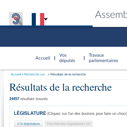
Assemb
Accèder à
la page
Vos
Travaux
Accueil
d'accueil
députés
parlementaires
Vous
Accueil
Recherche sur...
Résultats de la recherche
êtes
Résultats de la recherche
Général
ici
CONNEX
TRAVA
CONNA
DÉC
:
24457
résultats trouvés
LÉGISLATURE
(Cliquez sur l'un des boutons pour faire un choix
17e législature
Précédentes législatures (X)