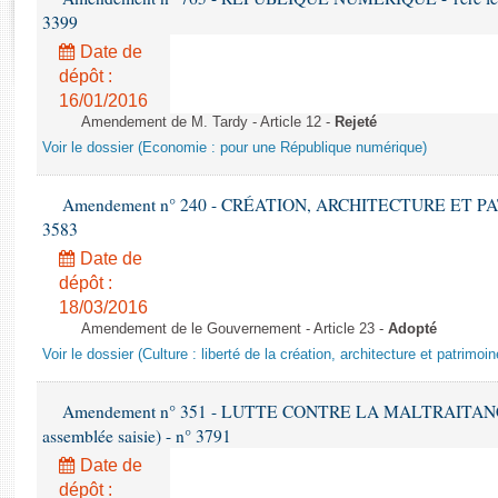
Rapports d'enquête
3399
Rapports législatifs
Date de
Rapports sur l'application des lois
dépôt :
Baromètre de l’application des lois
16/01/2016
Amendement de M. Tardy - Article 12 -
Rejeté
Voir le dossier (Economie : pour une République numérique)
Dossiers législatifs
Budget et sécurité sociale
Amendement n° 240 - CRÉATION, ARCHITECTURE ET PATRI
Questions écrites et orales
3583
Comptes rendus des débats
Date de
dépôt :
18/03/2016
Amendement de le Gouvernement - Article 23 -
Adopté
Voir le dossier (Culture : liberté de la création, architecture et patrimoin
Amendement n° 351 - LUTTE CONTRE LA MALTRAITANCE 
assemblée saisie) - n° 3791
Date de
dépôt :