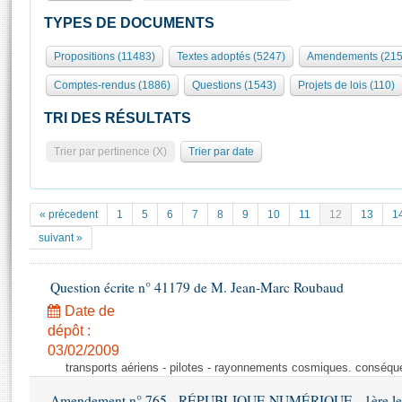
S'id
Présidence
Séance publique
Rôle et pouvoirs de l'Assemblée
Visiter l'Assemblée
TYPES DE DOCUMENTS
Fiches « Connaissance de l’Assemblée »
577 députés
Commissions et autres organes
Visite virtuelle du palais Bourbon
Propositions (11483)
Textes adoptés (5247)
Amendements (215
Organisation de l'Assemblée
Groupes politiques
Europe et International
Assister à une séance
Mot
Comptes-rendus (1886)
Questions (1543)
Projets de lois (110)
Présidence
Conférence des Présidents
Bureau
Collège des Ques
Élections législatives
Contrôle et évaluation
Accès des chercheurs à l’Assemblée
TRI DES RÉSULTATS
Congrès
Les évènements
S'inscrire
Trier par pertinence (X)
Trier par date
Pétitions
Statistiques et chiffres clés
Transparence et déontologie
Vous n'ave
Patrimoine
E
Documents de référence
« précedent
1
5
6
7
8
9
10
11
12
13
1
La Bibliothèque
( Constitution | Règlement de l'Assemblée ... )
Documents parlementaires
suivant »
Les archives
Projets de loi
Contacts et plan d'accès
Question écrite n° 41179 de M. Jean-Marc Roubaud
Propositions de loi
Histoire
Photos libres de droit
Amendements
Date de
Juniors
dépôt :
Textes adoptés
Anciennes législatures
03/02/2009
transports aériens - pilotes - rayonnements cosmiques. conséqu
Liens vers les sites publics
Rapports d'information
Amendement n° 765 - RÉPUBLIQUE NUMÉRIQUE - 1ère lecture