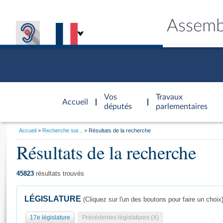
Assemb
Accèder à
la page
Vos
Travaux
Accueil
d'accueil
députés
parlementaires
Vous
Accueil
Recherche sur...
Résultats de la recherche
êtes
Résultats de la recherche
Général
ici
CONNEX
TRAVA
CONNA
DÉC
:
45823
résultats trouvés
LÉGISLATURE
(Cliquez sur l'un des boutons pour faire un choix
17e législature
Précédentes législatures (X)