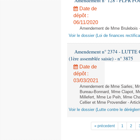
Amendement n° 128 - PLFR POUR 2
Date de
dépôt :
06/11/2020
Amendement de Mme Brulebois - 
Voir le dossier (Loi de finances rectifica
Amendement n° 2374 - LUTTE
(1ère assemblée saisie) - n° 3875
Date de
dépôt :
03/03/2021
Amendement de Mme Sarles, Mme 
Bureau-Bonnard, Mme Clapot, M
Millefert, Mme Le Peih, Mme Cha
Cellier et Mme Provendier - Articl
Voir le dossier (Lutte contre le dérègle
« précedent
1
2