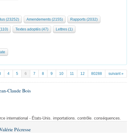
us (23252)
Amendements (2155)
Rapports (2032)
 (110)
Textes adoptés (47)
Lettres (1)
date
3
4
5
6
7
8
9
10
11
12
80288
suivant »
ean-Claude Bois
rce international - États-Unis. importations. contrôle. conséquences.
alérie Pécresse