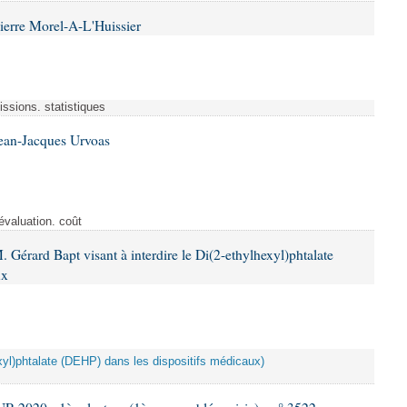
ierre Morel-A-L'Huissier
ssions. statistiques
Jean-Jacques Urvoas
évaluation. coût
 Gérard Bapt visant à interdire le Di(2-ethylhexyl)phtalate
ux
hexyl)phtalate (DEHP) dans les dispositifs médicaux)