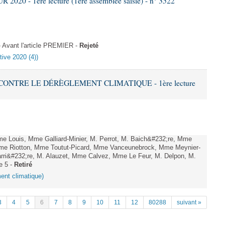
020 - 1ère lecture (1ère assemblée saisie) - n° 3522
Avant l'article PREMIER -
Rejeté
tive 2020 (4))
 CONTRE LE DÉRÈGLEMENT CLIMATIQUE - 1ère lecture
Louis, Mme Galliard-Minier, M. Perrot, M. Baich&#232;re, Mme
me Riotton, Mme Toutut-Picard, Mme Vanceunebrock, Mme Meynier-
rri&#232;re, M. Alauzet, Mme Calvez, Mme Le Feur, M. Delpon, M.
e 5 -
Retiré
ment climatique)
3
4
5
6
7
8
9
10
11
12
80288
suivant »