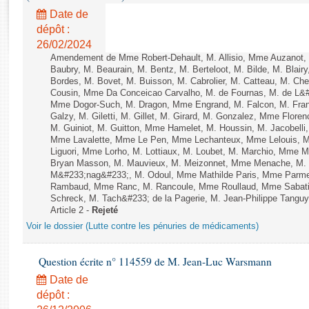
Rapports d'enquête
Date de
Rapports législatifs
dépôt :
Rapports sur l'application des lois
26/02/2024
Baromètre de l’application des lois
Amendement de Mme Robert-Dehault, M. Allisio, Mme Auzanot, 
Baubry, M. Beaurain, M. Bentz, M. Berteloot, M. Bilde, M. Blai
Bordes, M. Bovet, M. Buisson, M. Cabrolier, M. Catteau, M. 
Cousin, Mme Da Conceicao Carvalho, M. de Fournas, M. de L&#
Dossiers législatifs
Mme Dogor-Such, M. Dragon, Mme Engrand, M. Falcon, M. Fra
Budget et sécurité sociale
Galzy, M. Giletti, M. Gillet, M. Girard, M. Gonzalez, Mme Flor
Questions écrites et orales
M. Guiniot, M. Guitton, Mme Hamelet, M. Houssin, M. Jacobelli
Mme Lavalette, Mme Le Pen, Mme Lechanteux, Mme Lelouis, M
Comptes rendus des débats
Liguori, Mme Lorho, M. Lottiaux, M. Loubet, M. Marchio, Mme 
Bryan Masson, M. Mauvieux, M. Meizonnet, Mme Menache, M. M
M&#233;nag&#233;, M. Odoul, Mme Mathilde Paris, Mme Parment
Rambaud, Mme Ranc, M. Rancoule, Mme Roullaud, Mme Sabatin
Schreck, M. Tach&#233; de la Pagerie, M. Jean-Philippe Tanguy, 
Article 2 -
Rejeté
Voir le dossier (Lutte contre les pénuries de médicaments)
Question écrite n° 114559 de M. Jean-Luc Warsmann
Date de
dépôt :