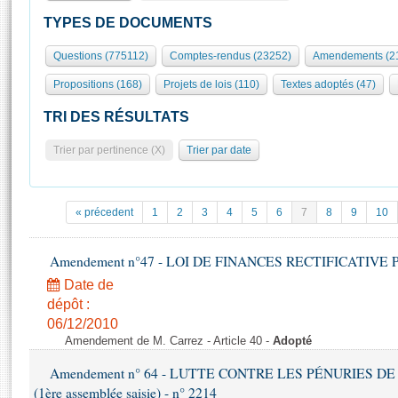
S'id
Présidence
Séance publique
Rôle et pouvoirs de l'Assemblée
Visiter l'Assemblée
TYPES DE DOCUMENTS
Fiches « Connaissance de l’Assemblée »
577 députés
Commissions et autres organes
Visite virtuelle du palais Bourbon
Questions (775112)
Comptes-rendus (23252)
Amendements (2
Organisation de l'Assemblée
Groupes politiques
Europe et International
Assister à une séance
Mot
Propositions (168)
Projets de lois (110)
Textes adoptés (47)
Présidence
Conférence des Présidents
Bureau
Collège des Ques
Élections législatives
Contrôle et évaluation
Accès des chercheurs à l’Assemblée
TRI DES RÉSULTATS
Congrès
Les évènements
S'inscrire
Trier par pertinence (X)
Trier par date
Pétitions
Statistiques et chiffres clés
Transparence et déontologie
Vous n'ave
Patrimoine
E
Documents de référence
« précedent
1
2
3
4
5
6
7
8
9
10
La Bibliothèque
( Constitution | Règlement de l'Assemblée ... )
Documents parlementaires
Les archives
Amendement n°47 - LOI DE FINANCES RECTIFICATIVE PO
Projets de loi
Contacts et plan d'accès
Date de
Propositions de loi
Histoire
Photos libres de droit
dépôt :
Amendements
Juniors
06/12/2010
Textes adoptés
Amendement de M. Carrez - Article 40 -
Adopté
Anciennes législatures
Amendement n° 64 - LUTTE CONTRE LES PÉNURIES DE M
Liens vers les sites publics
Rapports d'information
(1ère assemblée saisie) - n° 2214