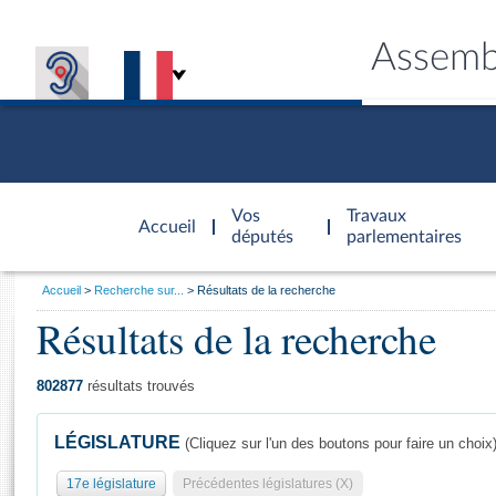
Assemb
Accèder à
la page
Vos
Travaux
Accueil
d'accueil
députés
parlementaires
Vous
Accueil
Recherche sur...
Résultats de la recherche
êtes
Résultats de la recherche
Général
ici
CONNEX
TRAVA
CONNA
DÉC
:
802877
résultats trouvés
LÉGISLATURE
(Cliquez sur l'un des boutons pour faire un choix
17e législature
Précédentes législatures (X)