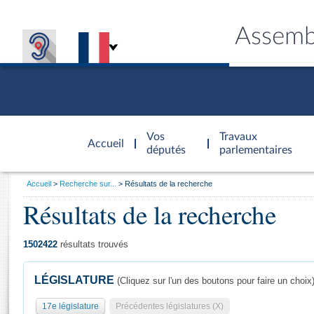
Assemb
Accèder à
la page
Vos
Travaux
Accueil
d'accueil
députés
parlementaires
Vous
Accueil
Recherche sur...
Résultats de la recherche
êtes
Résultats de la recherche
Général
ici
CONNEX
TRAVA
CONNA
DÉC
:
1502422
résultats trouvés
LÉGISLATURE
(Cliquez sur l'un des boutons pour faire un choix
17e législature
Précédentes législatures (X)