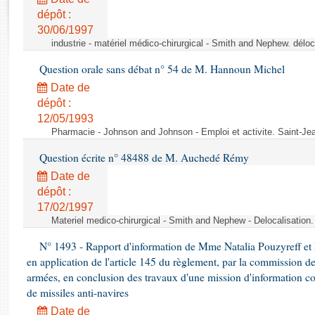
Rapports d'enquête
dépôt :
Rapports législatifs
30/06/1997
Rapports sur l'application des lois
industrie - matériel médico-chirurgical - Smith and Nephew. délo
Baromètre de l’application des lois
Question orale sans débat n° 54 de M. Hannoun Michel
Date de
Dossiers législatifs
dépôt :
Budget et sécurité sociale
12/05/1993
Questions écrites et orales
Pharmacie - Johnson and Johnson - Emploi et activite. Saint-Je
Comptes rendus des débats
Question écrite n° 48488 de M. Auchedé Rémy
Date de
dépôt :
17/02/1997
Materiel medico-chirurgical - Smith and Nephew - Delocalisatio
N° 1493 - Rapport d'information de Mme Natalia Pouzyreff et M
en application de l'article 145 du règlement, par la commission de
armées, en conclusion des travaux d'une mission d'information co
de missiles anti-navires
Date de