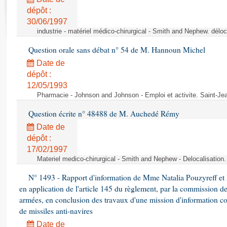
Rapports d'enquête
dépôt :
Rapports législatifs
30/06/1997
Rapports sur l'application des lois
industrie - matériel médico-chirurgical - Smith and Nephew. délo
Baromètre de l’application des lois
Question orale sans débat n° 54 de M. Hannoun Michel
Date de
Dossiers législatifs
dépôt :
Budget et sécurité sociale
12/05/1993
Questions écrites et orales
Pharmacie - Johnson and Johnson - Emploi et activite. Saint-Je
Comptes rendus des débats
Question écrite n° 48488 de M. Auchedé Rémy
Date de
dépôt :
17/02/1997
Materiel medico-chirurgical - Smith and Nephew - Delocalisatio
N° 1493 - Rapport d'information de Mme Natalia Pouzyreff et M
en application de l'article 145 du règlement, par la commission de
armées, en conclusion des travaux d'une mission d'information co
de missiles anti-navires
Date de