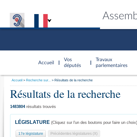
Assemb
Accèder à
la page
Vos
Travaux
Accueil
d'accueil
députés
parlementaires
Vous
Accueil
Recherche sur...
Résultats de la recherche
êtes
Résultats de la recherche
Général
ici
CONNEX
TRAVA
CONNA
DÉC
:
1483804
résultats trouvés
LÉGISLATURE
(Cliquez sur l'un des boutons pour faire un choix
17e législature
Précédentes législatures (X)