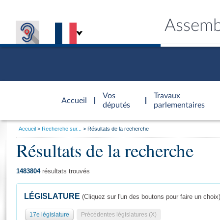
Assemb
Accèder à
la page
Vos
Travaux
Accueil
d'accueil
députés
parlementaires
Vous
Accueil
Recherche sur...
Résultats de la recherche
êtes
Résultats de la recherche
Général
ici
CONNEX
TRAVA
CONNA
DÉC
:
1483804
résultats trouvés
LÉGISLATURE
(Cliquez sur l'un des boutons pour faire un choix
17e législature
Précédentes législatures (X)