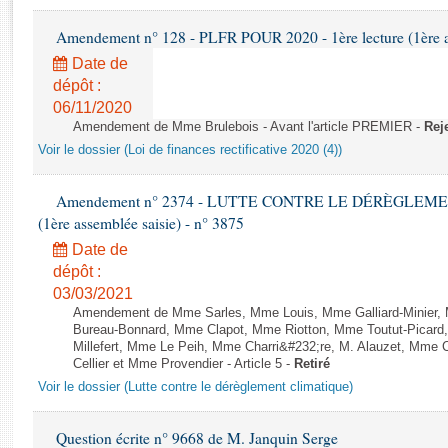
Rapports d'enquête
Rapports législatifs
Amendement n° 128 - PLFR POUR 2020 - 1ère lecture (1ère as
Rapports sur l'application des lois
Date de
Baromètre de l’application des lois
dépôt :
06/11/2020
Amendement de Mme Brulebois - Avant l'article PREMIER -
Rej
Dossiers législatifs
Voir le dossier (Loi de finances rectificative 2020 (4))
Budget et sécurité sociale
Questions écrites et orales
Amendement n° 2374 - LUTTE CONTRE LE DÉRÈGLEMENT
Comptes rendus des débats
(1ère assemblée saisie) - n° 3875
Date de
dépôt :
03/03/2021
Amendement de Mme Sarles, Mme Louis, Mme Galliard-Minier, 
Bureau-Bonnard, Mme Clapot, Mme Riotton, Mme Toutut-Picar
Millefert, Mme Le Peih, Mme Charri&#232;re, M. Alauzet, Mme 
Cellier et Mme Provendier - Article 5 -
Retiré
Voir le dossier (Lutte contre le dérèglement climatique)
Question écrite n° 9668 de M. Janquin Serge