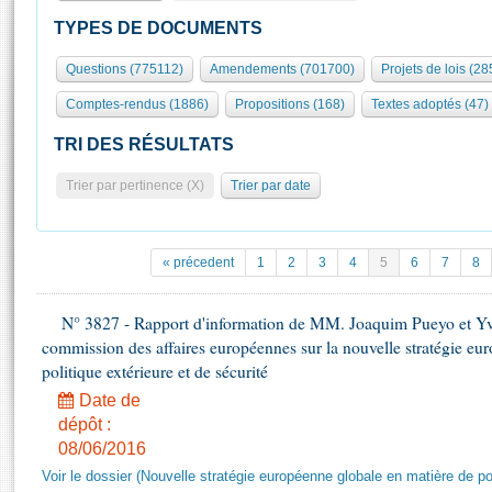
S'id
Présidence
Séance publique
Rôle et pouvoirs de l'Assemblée
Visiter l'Assemblée
TYPES DE DOCUMENTS
Fiches « Connaissance de l’Assemblée »
577 députés
Commissions et autres organes
Visite virtuelle du palais Bourbon
Questions (775112)
Amendements (701700)
Projets de lois (28
Organisation de l'Assemblée
Groupes politiques
Europe et International
Assister à une séance
Mot
Comptes-rendus (1886)
Propositions (168)
Textes adoptés (47)
Présidence
Conférence des Présidents
Bureau
Collège des Ques
Élections législatives
Contrôle et évaluation
Accès des chercheurs à l’Assemblée
TRI DES RÉSULTATS
Congrès
Les évènements
S'inscrire
Trier par pertinence (X)
Trier par date
Pétitions
Statistiques et chiffres clés
Transparence et déontologie
Vous n'ave
Patrimoine
E
Documents de référence
« précedent
1
2
3
4
5
6
7
8
La Bibliothèque
( Constitution | Règlement de l'Assemblée ... )
Documents parlementaires
Les archives
N° 3827 - Rapport d'information de MM. Joaquim Pueyo et Yv
Projets de loi
Contacts et plan d'accès
commission des affaires européennes sur la nouvelle stratégie eu
Propositions de loi
Histoire
politique extérieure et de sécurité
Photos libres de droit
Amendements
Juniors
Date de
Textes adoptés
dépôt :
Anciennes législatures
08/06/2016
Liens vers les sites publics
Rapports d'information
Voir le dossier (Nouvelle stratégie européenne globale en matière de pol