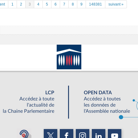
ent
1
2
3
4
5
6
7
8
9
148381
suivant »
LCP
OPEN DATA
Accédez à toute
Accédez à toutes
l'actualité de
les données de
la Chaine Parlementaire
l'Assemblée nationale