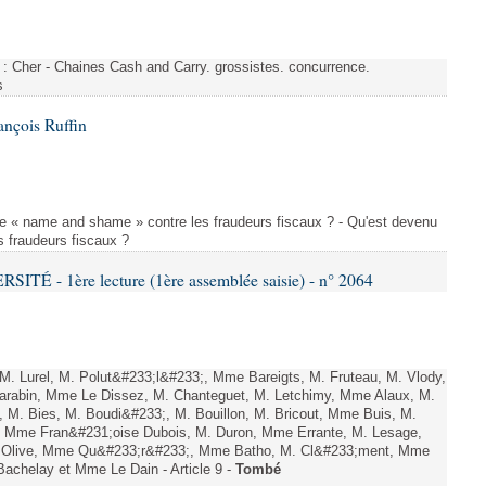
s : Cher - Chaines Cash and Carry. grossistes. concurrence.
s
ançois Ruffin
le « name and shame » contre les fraudeurs fiscaux ? - Qu'est devenu
 fraudeurs fiscaux ?
TÉ - 1ère lecture (1ère assemblée saisie) - n° 2064
. Lurel, M. Polut&#233;l&#233;, Mme Bareigts, M. Fruteau, M. Vlody,
Carabin, Mme Le Dissez, M. Chanteguet, M. Letchimy, Mme Alaux, M.
 M. Bies, M. Boudi&#233;, M. Bouillon, M. Bricout, Mme Buis, M.
, Mme Fran&#231;oise Dubois, M. Duron, Mme Errante, M. Lesage,
 Olive, Mme Qu&#233;r&#233;, Mme Batho, M. Cl&#233;ment, Mme
achelay et Mme Le Dain - Article 9 -
Tombé