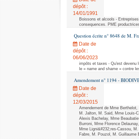
dépôt :
14/01/1991
Boissons et alcools - Entreprise
consequences. PME productrice
Question écrite n° 8648 de M. Fr
Date de
dépôt :
06/06/2023
impôts et taxes - Qu'est devenu 
le « name and shame » contre les
Amendement n° 1194 - BIODIVERSI
Date de
dépôt :
12/03/2015
Amendement de Mme Berthelot, M
M. Jalton, M. Said, Mme Louis-
Alexis Bachelay, Mme Beaubatie,
Burroni, Mme Florence Delaunay
Mme Ligni&#232;res-Cassou, M.
Fabre, M. Pouzol, M. Guillaume B