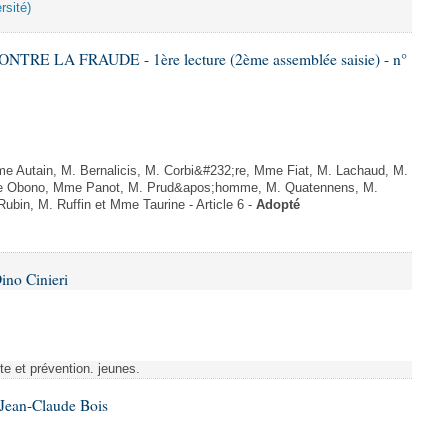
rsité)
TRE LA FRAUDE - 1ère lecture (2ème assemblée saisie) - n°
 Autain, M. Bernalicis, M. Corbi&#232;re, Mme Fiat, M. Lachaud, M.
e Obono, Mme Panot, M. Prud&apos;homme, M. Quatennens, M.
bin, M. Ruffin et Mme Taurine - Article 6 -
Adopté
ino Cinieri
tte et prévention. jeunes.
 Jean-Claude Bois