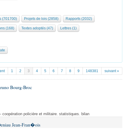
 (701700)
Projets de lois (2858)
Rapports (2032)
ons (168)
Textes adoptés (47)
Lettres (1)
date
ent
1
2
3
4
5
6
7
8
9
148381
suivant »
Bruno Bourg-Broc
- coopération policière et militaire. statistiques. bilan
Deniau Jean-Fran�ois