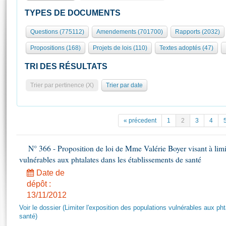
S'id
Présidence
Séance publique
Rôle et pouvoirs de l'Assemblée
Visiter l'Assemblée
TYPES DE DOCUMENTS
Fiches « Connaissance de l’Assemblée »
577 députés
Commissions et autres organes
Visite virtuelle du palais Bourbon
Questions (775112)
Amendements (701700)
Rapports (2032)
Organisation de l'Assemblée
Groupes politiques
Europe et International
Assister à une séance
Mot
Propositions (168)
Projets de lois (110)
Textes adoptés (47)
Présidence
Conférence des Présidents
Bureau
Collège des Ques
Élections législatives
Contrôle et évaluation
Accès des chercheurs à l’Assemblée
TRI DES RÉSULTATS
Congrès
Les évènements
S'inscrire
Trier par pertinence (X)
Trier par date
Pétitions
Statistiques et chiffres clés
Transparence et déontologie
Vous n'ave
Patrimoine
E
Documents de référence
« précedent
1
2
3
4
La Bibliothèque
( Constitution | Règlement de l'Assemblée ... )
Documents parlementaires
Les archives
N° 366 - Proposition de loi de Mme Valérie Boyer visant à limit
Projets de loi
Contacts et plan d'accès
vulnérables aux phtalates dans les établissements de santé
Propositions de loi
Histoire
Photos libres de droit
Date de
Amendements
Juniors
dépôt :
Textes adoptés
13/11/2012
Anciennes législatures
Voir le dossier (Limiter l'exposition des populations vulnérables aux p
Liens vers les sites publics
Rapports d'information
santé)