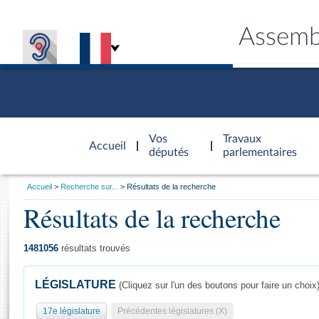
Assemb
Accèder à
la page
Vos
Travaux
Accueil
d'accueil
députés
parlementaires
Vous
Accueil
Recherche sur...
Résultats de la recherche
êtes
Résultats de la recherche
Général
ici
CONNEX
TRAVA
CONNA
DÉC
:
1481056
résultats trouvés
LÉGISLATURE
(Cliquez sur l'un des boutons pour faire un choix
17e législature
Précédentes législatures (X)