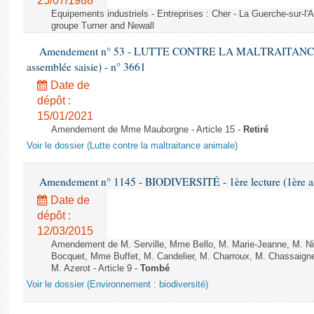
25/07/1988
Equipements industriels - Entreprises : Cher - La Guerche-sur-l'
groupe Turner and Newall
Amendement n° 53 - LUTTE CONTRE LA MALTRAITANCE A
assemblée saisie) - n° 3661
Date de
dépôt :
15/01/2021
Amendement de Mme Mauborgne - Article 15 -
Retiré
Voir le dossier (Lutte contre la maltraitance animale)
Amendement n° 1145 - BIODIVERSITÉ - 1ère lecture (1ère ass
Date de
dépôt :
12/03/2015
Amendement de M. Serville, Mme Bello, M. Marie-Jeanne, M. Nil
Bocquet, Mme Buffet, M. Candelier, M. Charroux, M. Chassaign
M. Azerot - Article 9 -
Tombé
Voir le dossier (Environnement : biodiversité)