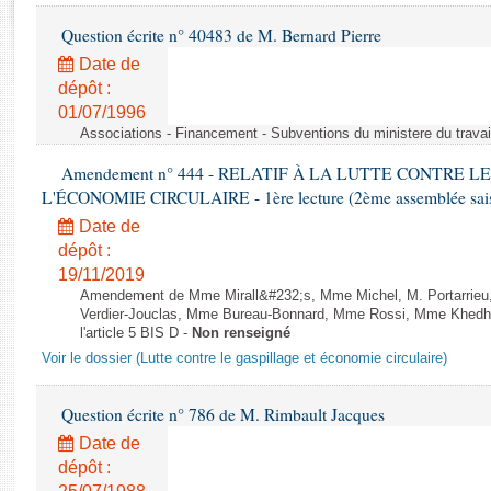
Rapports d'enquête
Question écrite n° 40483 de M. Bernard Pierre
Rapports législatifs
Rapports sur l'application des lois
Date de
dépôt :
Baromètre de l’application des lois
01/07/1996
Associations - Financement - Subventions du ministere du travail
Dossiers législatifs
Amendement n° 444 - RELATIF À LA LUTTE CONTRE L
Budget et sécurité sociale
L'ÉCONOMIE CIRCULAIRE - 1ère lecture (2ème assemblée saisi
Questions écrites et orales
Date de
Comptes rendus des débats
dépôt :
19/11/2019
Amendement de Mme Mirall&#232;s, Mme Michel, M. Portarrie
Verdier-Jouclas, Mme Bureau-Bonnard, Mme Rossi, Mme Khedhe
l'article 5 BIS D -
Non renseigné
Voir le dossier (Lutte contre le gaspillage et économie circulaire)
Question écrite n° 786 de M. Rimbault Jacques
Date de
dépôt :