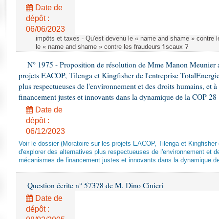
Rapports d'enquête
Date de
Rapports législatifs
dépôt :
Rapports sur l'application des lois
06/06/2023
Baromètre de l’application des lois
impôts et taxes - Qu'est devenu le « name and shame » contre l
le « name and shame » contre les fraudeurs fiscaux ?
N° 1975 - Proposition de résolution de Mme Manon Meunier ap
Dossiers législatifs
projets EACOP, Tilenga et Kingfisher de l'entreprise TotalEnergies
Budget et sécurité sociale
plus respectueuses de l'environnement et des droits humains, et 
Questions écrites et orales
financement justes et innovants dans la dynamique de la COP 28
Comptes rendus des débats
Date de
dépôt :
06/12/2023
Voir le dossier (Moratoire sur les projets EACOP, Tilenga et Kingfisher 
d'explorer des alternatives plus respectueuses de l'environnement et d
mécanismes de financement justes et innovants dans la dynamique d
Question écrite n° 57378 de M. Dino Cinieri
Date de
dépôt :