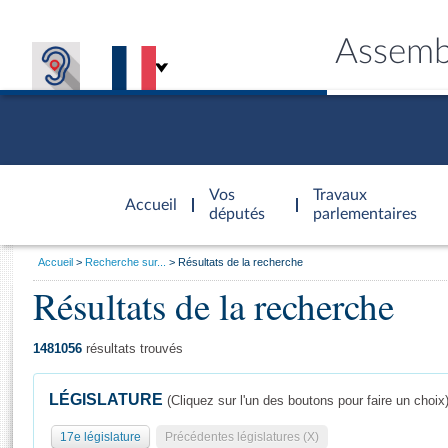
Assemb
Accèder à
la page
Vos
Travaux
Accueil
d'accueil
députés
parlementaires
Vous
Accueil
Recherche sur...
Résultats de la recherche
êtes
Résultats de la recherche
Général
ici
CONNEX
TRAVA
CONNA
DÉC
:
1481056
résultats trouvés
LÉGISLATURE
(Cliquez sur l'un des boutons pour faire un choix
17e législature
Précédentes législatures (X)