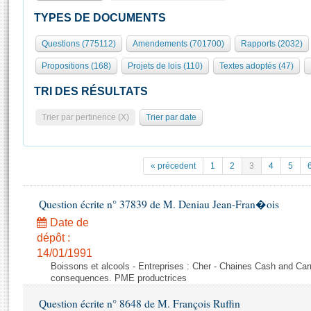
S'id
Présidence
Séance publique
Rôle et pouvoirs de l'Assemblée
Visiter l'Assemblée
TYPES DE DOCUMENTS
Fiches « Connaissance de l’Assemblée »
577 députés
Commissions et autres organes
Visite virtuelle du palais Bourbon
Questions (775112)
Amendements (701700)
Rapports (2032)
Organisation de l'Assemblée
Groupes politiques
Europe et International
Assister à une séance
Mot
Propositions (168)
Projets de lois (110)
Textes adoptés (47)
Présidence
Conférence des Présidents
Bureau
Collège des Ques
Élections législatives
Contrôle et évaluation
Accès des chercheurs à l’Assemblée
TRI DES RÉSULTATS
Congrès
Les évènements
S'inscrire
Trier par pertinence (X)
Trier par date
Pétitions
Statistiques et chiffres clés
Transparence et déontologie
Vous n'ave
Patrimoine
E
Documents de référence
« précedent
1
2
3
4
5
La Bibliothèque
( Constitution | Règlement de l'Assemblée ... )
Documents parlementaires
Les archives
Question écrite n° 37839 de M. Deniau Jean-Fran�ois
Projets de loi
Contacts et plan d'accès
Date de
Propositions de loi
Histoire
Photos libres de droit
dépôt :
Amendements
Juniors
14/01/1991
Textes adoptés
Boissons et alcools - Entreprises : Cher - Chaines Cash and Car
Anciennes législatures
consequences. PME productrices
Liens vers les sites publics
Rapports d'information
Question écrite n° 8648 de M. François Ruffin