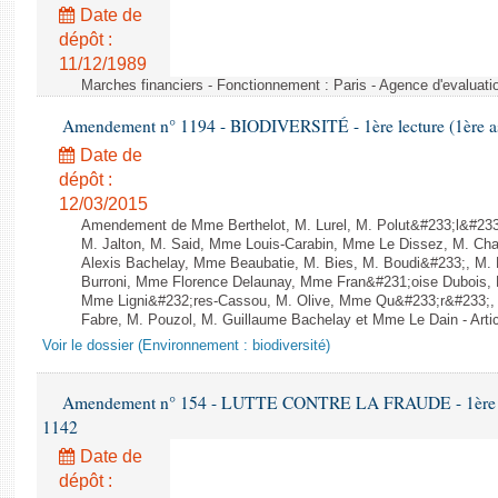
Date de
dépôt :
11/12/1989
Marches financiers - Fonctionnement : Paris - Agence d'evaluatio
Amendement n° 1194 - BIODIVERSITÉ - 1ère lecture (1ère ass
Date de
dépôt :
12/03/2015
Amendement de Mme Berthelot, M. Lurel, M. Polut&#233;l&#233;
M. Jalton, M. Said, Mme Louis-Carabin, Mme Le Dissez, M. Ch
Alexis Bachelay, Mme Beaubatie, M. Bies, M. Boudi&#233;, M. B
Burroni, Mme Florence Delaunay, Mme Fran&#231;oise Dubois, 
Mme Ligni&#232;res-Cassou, M. Olive, Mme Qu&#233;r&#233;
Fabre, M. Pouzol, M. Guillaume Bachelay et Mme Le Dain - Artic
Voir le dossier (Environnement : biodiversité)
Amendement n° 154 - LUTTE CONTRE LA FRAUDE - 1ère lect
1142
Date de
dépôt :