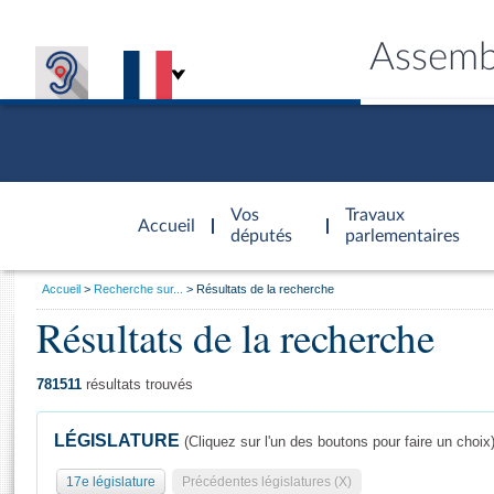
Assemb
Accèder à
la page
Vos
Travaux
Accueil
d'accueil
députés
parlementaires
Vous
Accueil
Recherche sur...
Résultats de la recherche
êtes
Résultats de la recherche
Général
ici
CONNEX
TRAVA
CONNA
DÉC
:
781511
résultats trouvés
LÉGISLATURE
(Cliquez sur l'un des boutons pour faire un choix
17e législature
Précédentes législatures (X)