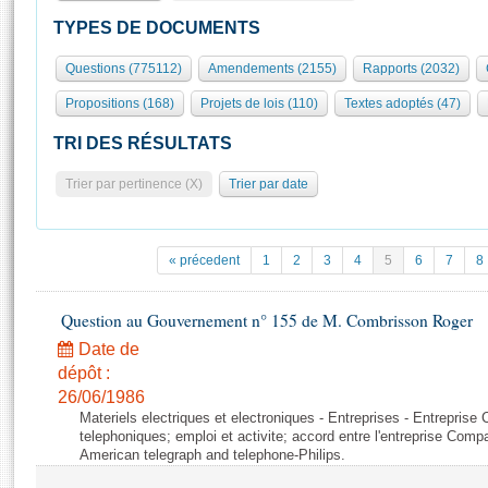
S'id
Présidence
Séance publique
Rôle et pouvoirs de l'Assemblée
Visiter l'Assemblée
TYPES DE DOCUMENTS
Fiches « Connaissance de l’Assemblée »
577 députés
Commissions et autres organes
Visite virtuelle du palais Bourbon
Questions (775112)
Amendements (2155)
Rapports (2032)
Organisation de l'Assemblée
Groupes politiques
Europe et International
Assister à une séance
Mot
Propositions (168)
Projets de lois (110)
Textes adoptés (47)
Présidence
Conférence des Présidents
Bureau
Collège des Ques
Élections législatives
Contrôle et évaluation
Accès des chercheurs à l’Assemblée
TRI DES RÉSULTATS
Congrès
Les évènements
S'inscrire
Trier par pertinence (X)
Trier par date
Pétitions
Statistiques et chiffres clés
Transparence et déontologie
Vous n'ave
Patrimoine
E
Documents de référence
« précedent
1
2
3
4
5
6
7
8
La Bibliothèque
( Constitution | Règlement de l'Assemblée ... )
Documents parlementaires
Les archives
Question au Gouvernement n° 155 de M. Combrisson Roger
Projets de loi
Contacts et plan d'accès
Date de
Propositions de loi
Histoire
Photos libres de droit
dépôt :
Amendements
Juniors
26/06/1986
Textes adoptés
Materiels electriques et electroniques - Entreprises - Entrepris
Anciennes législatures
telephoniques; emploi et activite; accord entre l'entreprise Compag
American telegraph and telephone-Philips.
Liens vers les sites publics
Rapports d'information