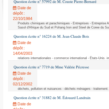
Question écrite n° 57992 de M. Couste Pierre-Bernard
Rapports d'enquête
Rapports législatifs
Date de
dépôt :
Rapports sur l'application des lois
22/10/1984
Baromètre de l’application des lois
Produits chimiques et parachimiques - Entreprises - Entreprise Ai
Sasol d'Afrique du Sud et Pohang Iron and Steel de Coree du Su
Dossiers législatifs
Question écrite n° 16224 de M. Jean-Claude Bois
Budget et sécurité sociale
Date de
Questions écrites et orales
dépôt :
Comptes rendus des débats
14/04/2003
relations internationales - commerce international - États-Unis. 
Question écrite n° 7719 de Mme Valérie Pécresse
Date de
dépôt :
02/12/2002
déchets, pollution et nuisances - déchets ménagers - traitement. 
Question écrite n° 31882 de M. Édouard Landrain
Date de