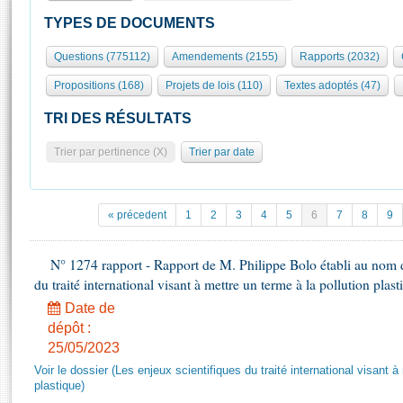
S'id
Présidence
Séance publique
Rôle et pouvoirs de l'Assemblée
Visiter l'Assemblée
TYPES DE DOCUMENTS
Fiches « Connaissance de l’Assemblée »
577 députés
Commissions et autres organes
Visite virtuelle du palais Bourbon
Questions (775112)
Amendements (2155)
Rapports (2032)
Organisation de l'Assemblée
Groupes politiques
Europe et International
Assister à une séance
Mot
Propositions (168)
Projets de lois (110)
Textes adoptés (47)
Présidence
Conférence des Présidents
Bureau
Collège des Ques
Élections législatives
Contrôle et évaluation
Accès des chercheurs à l’Assemblée
TRI DES RÉSULTATS
Congrès
Les évènements
S'inscrire
Trier par pertinence (X)
Trier par date
Pétitions
Statistiques et chiffres clés
Transparence et déontologie
Vous n'ave
Patrimoine
E
Documents de référence
« précedent
1
2
3
4
5
6
7
8
9
La Bibliothèque
( Constitution | Règlement de l'Assemblée ... )
Documents parlementaires
Les archives
N° 1274 rapport - Rapport de M. Philippe Bolo établi au nom de
Projets de loi
Contacts et plan d'accès
du traité international visant à mettre un terme à la pollution plast
Propositions de loi
Histoire
Photos libres de droit
Date de
Amendements
Juniors
dépôt :
Textes adoptés
25/05/2023
Anciennes législatures
Voir le dossier (Les enjeux scientifiques du traité international visant à
Liens vers les sites publics
Rapports d'information
plastique)