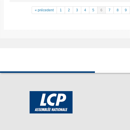
« précedent
1
2
3
4
5
6
7
8
9