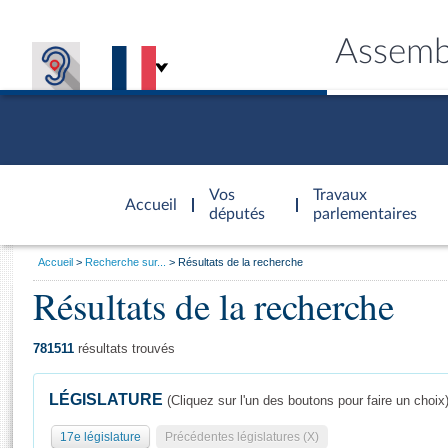
Assemb
Accèder à
la page
Vos
Travaux
Accueil
d'accueil
députés
parlementaires
Vous
Accueil
Recherche sur...
Résultats de la recherche
êtes
Résultats de la recherche
Général
ici
CONNEX
TRAVA
CONNA
DÉC
:
781511
résultats trouvés
LÉGISLATURE
(Cliquez sur l'un des boutons pour faire un choix
17e législature
Précédentes législatures (X)