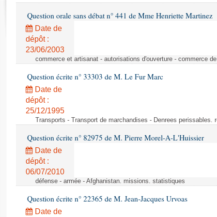
Rapports d'enquête
Question orale sans débat n° 441 de Mme Henriette Martinez
Rapports législatifs
Rapports sur l'application des lois
Date de
dépôt :
Baromètre de l’application des lois
23/06/2003
commerce et artisanat - autorisations d'ouverture - commerce de
Dossiers législatifs
Question écrite n° 33303 de M. Le Fur Marc
Budget et sécurité sociale
Date de
Questions écrites et orales
dépôt :
Comptes rendus des débats
25/12/1995
Transports - Transport de marchandises - Denrees perissables. 
Question écrite n° 82975 de M. Pierre Morel-A-L'Huissier
Date de
dépôt :
06/07/2010
défense - armée - Afghanistan. missions. statistiques
Question écrite n° 22365 de M. Jean-Jacques Urvoas
Date de