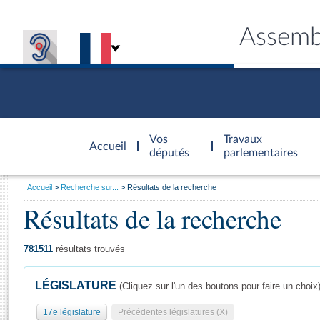
Assemb
Accèder à
la page
Vos
Travaux
Accueil
d'accueil
députés
parlementaires
Vous
Accueil
Recherche sur...
Résultats de la recherche
êtes
Résultats de la recherche
Général
ici
CONNEX
TRAVA
CONNA
DÉC
:
781511
résultats trouvés
LÉGISLATURE
(Cliquez sur l'un des boutons pour faire un choix
17e législature
Précédentes législatures (X)