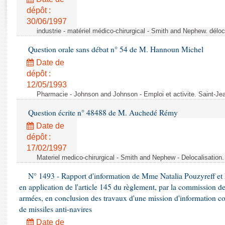
Rapports d'enquête
dépôt :
Rapports législatifs
30/06/1997
Rapports sur l'application des lois
industrie - matériel médico-chirurgical - Smith and Nephew. délo
Baromètre de l’application des lois
Question orale sans débat n° 54 de M. Hannoun Michel
Date de
Dossiers législatifs
dépôt :
Budget et sécurité sociale
12/05/1993
Questions écrites et orales
Pharmacie - Johnson and Johnson - Emploi et activite. Saint-Je
Comptes rendus des débats
Question écrite n° 48488 de M. Auchedé Rémy
Date de
dépôt :
17/02/1997
Materiel medico-chirurgical - Smith and Nephew - Delocalisatio
N° 1493 - Rapport d'information de Mme Natalia Pouzyreff et M
en application de l'article 145 du règlement, par la commission de
armées, en conclusion des travaux d'une mission d'information co
de missiles anti-navires
Date de