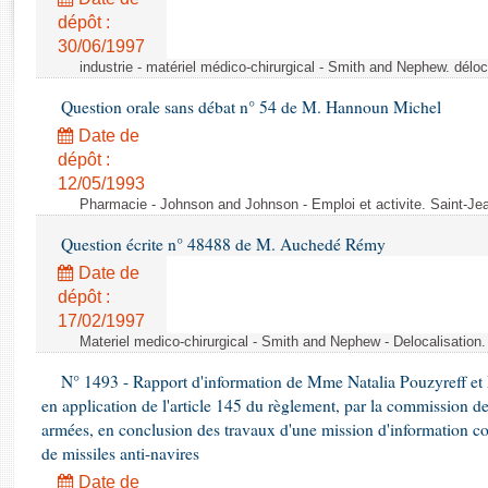
Rapports d'enquête
dépôt :
Rapports législatifs
30/06/1997
Rapports sur l'application des lois
industrie - matériel médico-chirurgical - Smith and Nephew. délo
Baromètre de l’application des lois
Question orale sans débat n° 54 de M. Hannoun Michel
Date de
Dossiers législatifs
dépôt :
Budget et sécurité sociale
12/05/1993
Questions écrites et orales
Pharmacie - Johnson and Johnson - Emploi et activite. Saint-Je
Comptes rendus des débats
Question écrite n° 48488 de M. Auchedé Rémy
Date de
dépôt :
17/02/1997
Materiel medico-chirurgical - Smith and Nephew - Delocalisatio
N° 1493 - Rapport d'information de Mme Natalia Pouzyreff et M
en application de l'article 145 du règlement, par la commission de
armées, en conclusion des travaux d'une mission d'information co
de missiles anti-navires
Date de