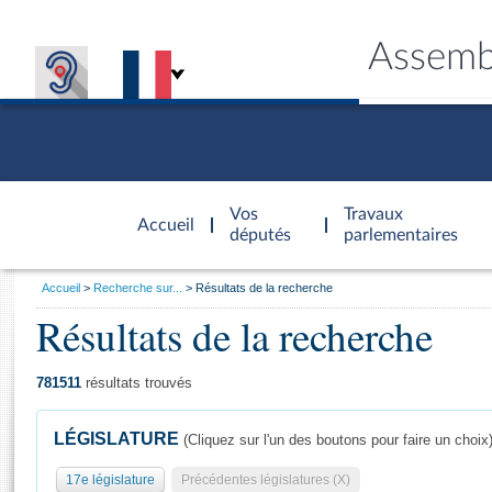
Assemb
Accèder à
la page
Vos
Travaux
Accueil
d'accueil
députés
parlementaires
Vous
Accueil
Recherche sur...
Résultats de la recherche
êtes
Résultats de la recherche
Général
ici
CONNEX
TRAVA
CONNA
DÉC
:
781511
résultats trouvés
LÉGISLATURE
(Cliquez sur l'un des boutons pour faire un choix
17e législature
Précédentes législatures (X)