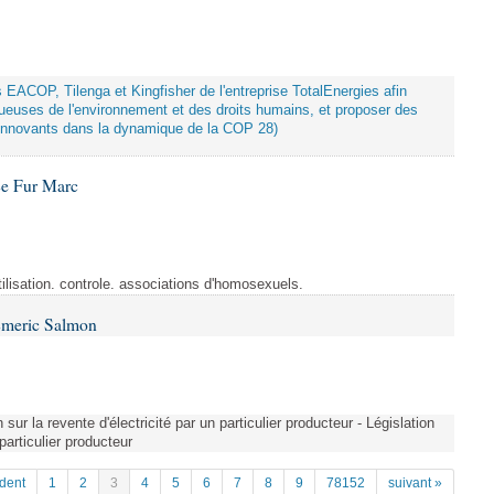
ts EACOP, Tilenga et Kingfisher de l'entreprise TotalEnergies afin
tueuses de l'environnement et des droits humains, et proposer des
innovants dans la dynamique de la COP 28)
Le Fur Marc
tilisation. controle. associations d'homosexuels.
Emeric Salmon
 sur la revente d'électricité par un particulier producteur - Législation
 particulier producteur
dent
1
2
3
4
5
6
7
8
9
78152
suivant »