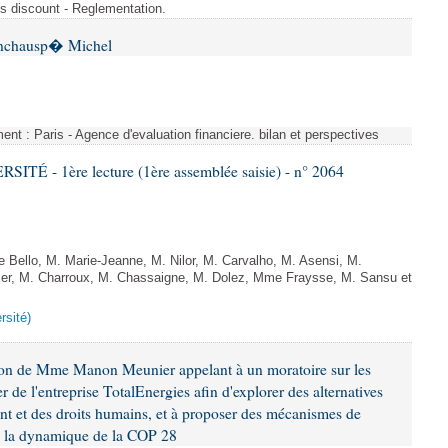
s discount - Reglementation.
 Inchausp� Michel
nt : Paris - Agence d'evaluation financiere. bilan et perspectives
TÉ - 1ère lecture (1ère assemblée saisie) - n° 2064
Bello, M. Marie-Jeanne, M. Nilor, M. Carvalho, M. Asensi, M.
ier, M. Charroux, M. Chassaigne, M. Dolez, Mme Fraysse, M. Sansu et
rsité)
ion de Mme Manon Meunier appelant à un moratoire sur les
 de l'entreprise TotalEnergies afin d'explorer des alternatives
nt et des droits humains, et à proposer des mécanismes de
ns la dynamique de la COP 28