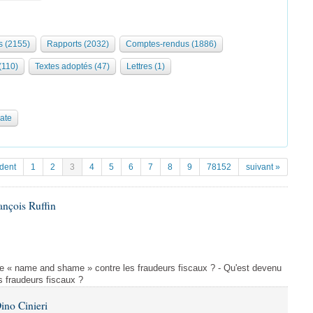
 (2155)
Rapports (2032)
Comptes-rendus (1886)
 (110)
Textes adoptés (47)
Lettres (1)
date
dent
1
2
3
4
5
6
7
8
9
78152
suivant »
ançois Ruffin
le « name and shame » contre les fraudeurs fiscaux ? - Qu'est devenu
 fraudeurs fiscaux ?
ino Cinieri