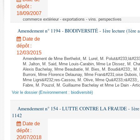
Rapports d'enquête
dépôt :
Rapports législatifs
18/09/2007
Rapports sur l'application des lois
commerce extérieur - exportations - vins. perspectives
Baromètre de l’application des lois
Amendement n° 1194 - BIODIVERSITÉ - 1ère lecture (1ère ass
Date de
Dossiers législatifs
dépôt :
Budget et sécurité sociale
12/03/2015
Questions écrites et orales
Amendement de Mme Berthelot, M. Lurel, M. Polut&#233;l&#233;
M. Jalton, M. Said, Mme Louis-Carabin, Mme Le Dissez, M. Ch
Comptes rendus des débats
Alexis Bachelay, Mme Beaubatie, M. Bies, M. Boudi&#233;, M. B
Burroni, Mme Florence Delaunay, Mme Fran&#231;oise Dubois, 
Mme Ligni&#232;res-Cassou, M. Olive, Mme Qu&#233;r&#233;
Fabre, M. Pouzol, M. Guillaume Bachelay et Mme Le Dain - Artic
Voir le dossier (Environnement : biodiversité)
Amendement n° 154 - LUTTE CONTRE LA FRAUDE - 1ère lect
1142
Date de
dépôt :
20/07/2018