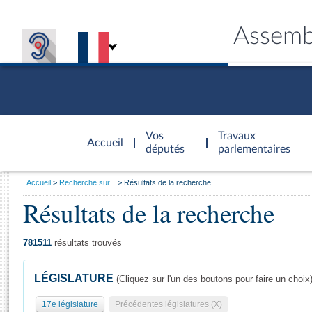
Assemb
Accèder à
la page
Vos
Travaux
Accueil
d'accueil
députés
parlementaires
Vous
Accueil
Recherche sur...
Résultats de la recherche
êtes
Résultats de la recherche
Général
ici
CONNEX
TRAVA
CONNA
DÉC
:
781511
résultats trouvés
LÉGISLATURE
(Cliquez sur l'un des boutons pour faire un choix
17e législature
Précédentes législatures (X)