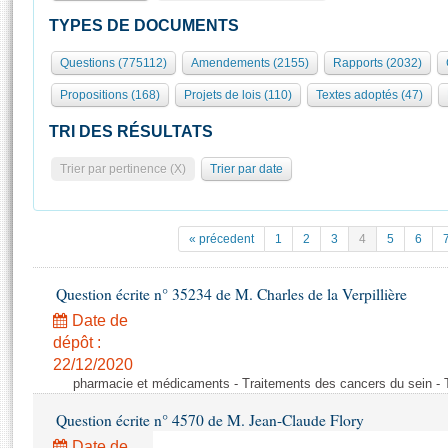
S'id
Présidence
Séance publique
Rôle et pouvoirs de l'Assemblée
Visiter l'Assemblée
TYPES DE DOCUMENTS
Fiches « Connaissance de l’Assemblée »
577 députés
Commissions et autres organes
Visite virtuelle du palais Bourbon
Questions (775112)
Amendements (2155)
Rapports (2032)
Organisation de l'Assemblée
Groupes politiques
Europe et International
Assister à une séance
Mot
Propositions (168)
Projets de lois (110)
Textes adoptés (47)
Présidence
Conférence des Présidents
Bureau
Collège des Ques
Élections législatives
Contrôle et évaluation
Accès des chercheurs à l’Assemblée
TRI DES RÉSULTATS
Congrès
Les évènements
S'inscrire
Trier par pertinence (X)
Trier par date
Pétitions
Statistiques et chiffres clés
Transparence et déontologie
Vous n'ave
Patrimoine
E
Documents de référence
« précedent
1
2
3
4
5
6
La Bibliothèque
( Constitution | Règlement de l'Assemblée ... )
Documents parlementaires
Les archives
Question écrite n° 35234 de M. Charles de la Verpillière
Projets de loi
Contacts et plan d'accès
Date de
Propositions de loi
Histoire
Photos libres de droit
dépôt :
Amendements
Juniors
22/12/2020
Textes adoptés
pharmacie et médicaments - Traitements des cancers du sein - 
Anciennes législatures
Question écrite n° 4570 de M. Jean-Claude Flory
Liens vers les sites publics
Rapports d'information
Date de