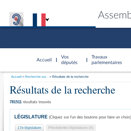
Assemb
Accèder à
la page
Vos
Travaux
Accueil
d'accueil
députés
parlementaires
Vous
Accueil
Recherche sur...
Résultats de la recherche
êtes
Résultats de la recherche
Général
ici
CONNEX
TRAVA
CONNA
DÉC
:
781511
résultats trouvés
LÉGISLATURE
(Cliquez sur l'un des boutons pour faire un choix
17e législature
Précédentes législatures (X)