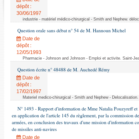
Rapports d'enquête
dépôt :
Rapports législatifs
30/06/1997
Rapports sur l'application des lois
industrie - matériel médico-chirurgical - Smith and Nephew. délo
Baromètre de l’application des lois
Question orale sans débat n° 54 de M. Hannoun Michel
Date de
Dossiers législatifs
dépôt :
Budget et sécurité sociale
12/05/1993
Questions écrites et orales
Pharmacie - Johnson and Johnson - Emploi et activite. Saint-Je
Comptes rendus des débats
Question écrite n° 48488 de M. Auchedé Rémy
Date de
dépôt :
17/02/1997
Materiel medico-chirurgical - Smith and Nephew - Delocalisatio
N° 1493 - Rapport d'information de Mme Natalia Pouzyreff et M
en application de l'article 145 du règlement, par la commission de
armées, en conclusion des travaux d'une mission d'information co
de missiles anti-navires
Date de