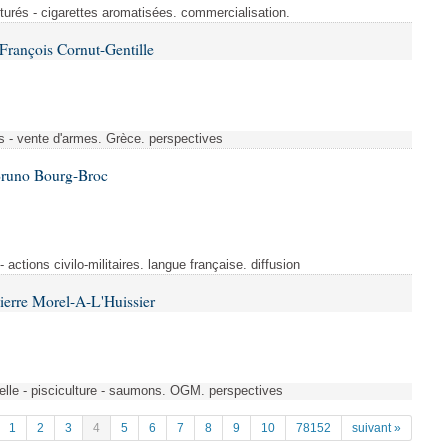
turés - cigarettes aromatisées. commercialisation.
François Cornut-Gentille
s - vente d'armes. Grèce. perspectives
Bruno Bourg-Broc
- actions civilo-militaires. langue française. diffusion
ierre Morel-A-L'Huissier
elle - pisciculture - saumons. OGM. perspectives
1
2
3
4
5
6
7
8
9
10
78152
suivant »