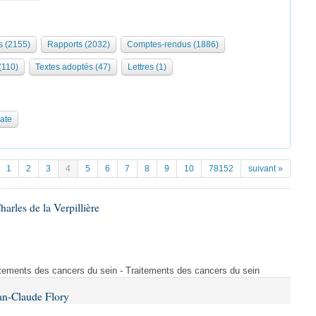
 (2155)
Rapports (2032)
Comptes-rendus (1886)
 (110)
Textes adoptés (47)
Lettres (1)
date
1
2
3
4
5
6
7
8
9
10
78152
suivant »
arles de la Verpillière
tements des cancers du sein - Traitements des cancers du sein
an-Claude Flory