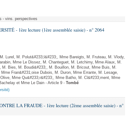
s - vins. perspectives
TÉ - 1ère lecture (1ère assemblée saisie) - n° 2064
. Lurel, M. Polut&#233;l&#233;, Mme Bareigts, M. Fruteau, M. Vlody,
Carabin, Mme Le Dissez, M. Chanteguet, M. Letchimy, Mme Alaux, M.
 M. Bies, M. Boudi&#233;, M. Bouillon, M. Bricout, Mme Buis, M.
, Mme Fran&#231;oise Dubois, M. Duron, Mme Errante, M. Lesage,
 Olive, Mme Qu&#233;r&#233;, Mme Batho, M. Cl&#233;ment, Mme
achelay et Mme Le Dain - Article 9 -
Tombé
rsité)
TRE LA FRAUDE - 1ère lecture (2ème assemblée saisie) - n°