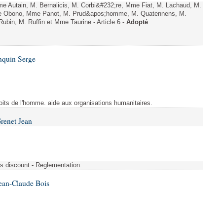
 Autain, M. Bernalicis, M. Corbi&#232;re, Mme Fiat, M. Lachaud, M.
e Obono, Mme Panot, M. Prud&apos;homme, M. Quatennens, M.
bin, M. Ruffin et Mme Taurine - Article 6 -
Adopté
nquin Serge
Droits de l'homme. aide aux organisations humanitaires.
renet Jean
s discount - Reglementation.
ean-Claude Bois