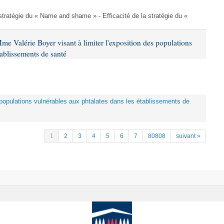
a stratégie du « Name and shame » - Efficacité de la stratégie du «
me Valérie Boyer visant à limiter l'exposition des populations
tablissements de santé
es populations vulnérables aux phtalates dans les établissements de
1
2
3
4
5
6
7
80808
suivant »