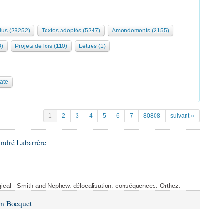
us (23252)
Textes adoptés (5247)
Amendements (2155)
8)
Projets de lois (110)
Lettres (1)
date
1
2
3
4
5
6
7
80808
suivant »
André Labarrère
rgical - Smith and Nephew. délocalisation. conséquences. Orthez.
in Bocquet