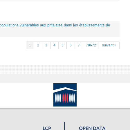
es populations vulnérables aux phtalates dans les établissements de
1
2
3
4
5
6
7
78672
suivant »
LCP
OPEN DATA