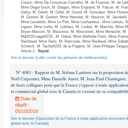
Rapports d'enquête
Cousin, Mme Da Conceicao Carvalho, M. de Fournas, M. de L&#
Mme Dogor-Such, M. Dragon, Mme Engrand, M. Falcon, M. Fra
Rapports législatifs
Galzy, M. Giletti, M. Gillet, M. Girard, M. Gonzalez, Mme Flor
Rapports sur l'application des lois
M. Guiniot, M. Guitton, Mme Hamelet, M. Houssin, M. Jacobelli
Mme Lavalette, Mme Le Pen, Mme Lechanteux, Mme Lelouis, M
Baromètre de l’application des lois
Liguori, Mme Lorho, M. Lottiaux, M. Loubet, M. Marchio, Mme 
Bryan Masson, M. Mauvieux, M. Meizonnet, Mme Menache, M. M
M&#233;nag&#233;, M. Odoul, Mme Mathilde Paris, Mme Parment
Dossiers législatifs
Rambaud, Mme Ranc, M. Rancoule, Mme Roullaud, Mme Sabatin
Budget et sécurité sociale
Schreck, M. Tach&#233; de la Pagerie, M. Jean-Philippe Tanguy, 
Article 2 -
Rejeté
Questions écrites et orales
Voir le dossier (Lutte contre les pénuries de médicaments)
Comptes rendus des débats
N° 4083 - Rapport de M. Jérôme Lambert sur la proposition de
Noël Carpentier, Mme Danielle Auroi, M. Jean-Paul Chanteguet,
de leurs collègues pour que la France s'oppose à toute applicati
et commercial global avec le Canada et s'assure de sa compatibilit
Date de
dépôt :
05/10/2016
Voir le dossier (Opposition de la France à toute application provisoir
global avec le Canada)