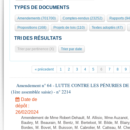
S'id
Présidence
Séance publique
Rôle et pouvoirs de l'Assemblée
Visiter l'Assemblée
TYPES DE DOCUMENTS
Fiches « Connaissance de l’Assemblée »
577 députés
Commissions et autres organes
Visite virtuelle du palais Bourbon
Amendements (701700)
Comptes-rendus (23252)
Rapports (9
Organisation de l'Assemblée
Groupes politiques
Europe et International
Assister à une séance
Mot
Propositions (168)
Projets de lois (110)
Textes adoptés (47)
Présidence
Conférence des Présidents
Bureau
Collège des Ques
Élections législatives
Contrôle et évaluation
Accès des chercheurs à l’Assemblée
TRI DES RÉSULTATS
Congrès
Les évènements
S'inscrire
Trier par pertinence (X)
Trier par date
Pétitions
Statistiques et chiffres clés
Transparence et déontologie
Vous n'ave
Patrimoine
E
Documents de référence
« précedent
1
2
3
4
5
6
7
8
9
La Bibliothèque
( Constitution | Règlement de l'Assemblée ... )
Documents parlementaires
Les archives
Amendement n° 64 - LUTTE CONTRE LES PÉNURIES DE M
Projets de loi
Contacts et plan d'accès
(1ère assemblée saisie) - n° 2214
Propositions de loi
Histoire
Photos libres de droit
Date de
Amendements
Juniors
dépôt :
Textes adoptés
26/02/2024
Anciennes législatures
Amendement de Mme Robert-Dehault, M. Allisio, Mme Auzanot, 
Liens vers les sites publics
Baubry, M. Beaurain, M. Bentz, M. Berteloot, M. Bilde, M. Blai
Rapports d'information
Bordes, M. Bovet, M. Buisson, M. Cabrolier, M. Catteau, M. 