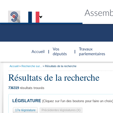
Assemb
Accèder à
la page
Vos
Travaux
Accueil
d'accueil
députés
parlementaires
Vous
Accueil
Recherche sur...
Résultats de la recherche
êtes
Résultats de la recherche
Général
ici
CONNEX
TRAVA
CONNA
DÉC
:
736319
résultats trouvés
LÉGISLATURE
(Cliquez sur l'un des boutons pour faire un choix
17e législature
Précédentes législatures (X)