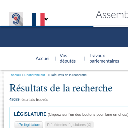
Assemb
Accèder à
la page
Vos
Travaux
Accueil
d'accueil
députés
parlementaires
Vous
Accueil
Recherche sur...
Résultats de la recherche
êtes
Résultats de la recherche
Général
ici
CONNEX
TRAVA
CONNA
DÉC
:
48089
résultats trouvés
LÉGISLATURE
(Cliquez sur l'un des boutons pour faire un choix
17e législature
Précédentes législatures (X)