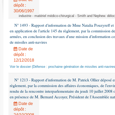
Rapports d'enquête
dépôt :
Rapports législatifs
30/06/1997
Rapports sur l'application des lois
industrie - matériel médico-chirurgical - Smith and Nephew. délo
Baromètre de l’application des lois
N° 1493 - Rapport d'information de Mme Natalia Pouzyreff et M
en application de l'article 145 du règlement, par la commission de
Dossiers législatifs
armées, en conclusion des travaux d'une mission d'information co
de missiles anti-navires
Budget et sécurité sociale
Questions écrites et orales
Date de
dépôt :
Comptes rendus des débats
12/12/2018
Voir le dossier (Défense : prochaine génération de missiles anti-navires
N° 1213 - Rapport d'information de M. Patrick Ollier déposé en
règlement, par la commission des affaires économiques, de l'envi
rendu de la rencontre interparlementaire du jeudi 10 juillet 2008 
en présence de M. Bernard Accoyer, Président de l'Assemblée nat
Date de
dépôt :
24/10/2008