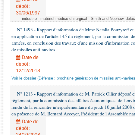
Rapports d'enquête
dépôt :
Rapports législatifs
30/06/1997
Rapports sur l'application des lois
industrie - matériel médico-chirurgical - Smith and Nephew. délo
Baromètre de l’application des lois
N° 1493 - Rapport d'information de Mme Natalia Pouzyreff et M
en application de l'article 145 du règlement, par la commission de
Dossiers législatifs
armées, en conclusion des travaux d'une mission d'information co
de missiles anti-navires
Budget et sécurité sociale
Questions écrites et orales
Date de
dépôt :
Comptes rendus des débats
12/12/2018
Voir le dossier (Défense : prochaine génération de missiles anti-navires
N° 1213 - Rapport d'information de M. Patrick Ollier déposé en
règlement, par la commission des affaires économiques, de l'envi
rendu de la rencontre interparlementaire du jeudi 10 juillet 2008 
en présence de M. Bernard Accoyer, Président de l'Assemblée nat
Date de
dépôt :
24/10/2008