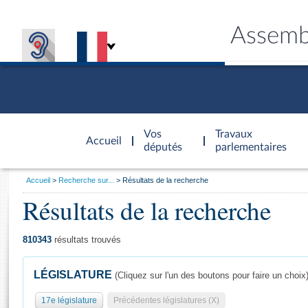
Assemb
Accèder à
la page
Vos
Travaux
Accueil
d'accueil
députés
parlementaires
Vous
Accueil
Recherche sur...
Résultats de la recherche
êtes
Résultats de la recherche
Général
ici
CONNEX
TRAVA
CONNA
DÉC
:
810343
résultats trouvés
LÉGISLATURE
(Cliquez sur l'un des boutons pour faire un choix
17e législature
Précédentes législatures (X)