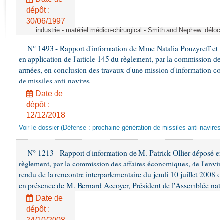
Rapports d'enquête
dépôt :
Rapports législatifs
30/06/1997
Rapports sur l'application des lois
industrie - matériel médico-chirurgical - Smith and Nephew. délo
Baromètre de l’application des lois
N° 1493 - Rapport d'information de Mme Natalia Pouzyreff et M
en application de l'article 145 du règlement, par la commission de
Dossiers législatifs
armées, en conclusion des travaux d'une mission d'information co
de missiles anti-navires
Budget et sécurité sociale
Questions écrites et orales
Date de
dépôt :
Comptes rendus des débats
12/12/2018
Voir le dossier (Défense : prochaine génération de missiles anti-navires
N° 1213 - Rapport d'information de M. Patrick Ollier déposé en
règlement, par la commission des affaires économiques, de l'envi
rendu de la rencontre interparlementaire du jeudi 10 juillet 2008 
en présence de M. Bernard Accoyer, Président de l'Assemblée nat
Date de
dépôt :
24/10/2008