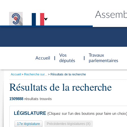
Assemb
Accèder à
la page
Vos
Travaux
Accueil
d'accueil
députés
parlementaires
Vous
Accueil
Recherche sur...
Résultats de la recherche
êtes
Résultats de la recherche
Général
ici
CONNEX
TRAVA
CONNA
DÉC
:
1509888
résultats trouvés
LÉGISLATURE
(Cliquez sur l'un des boutons pour faire un choix
17e législature
Précédentes législatures (X)