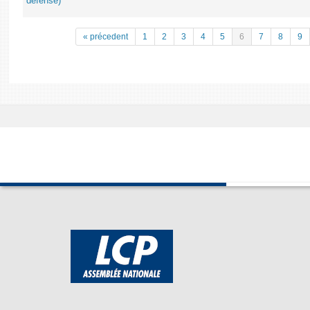
défense)
« précedent
1
2
3
4
5
6
7
8
9