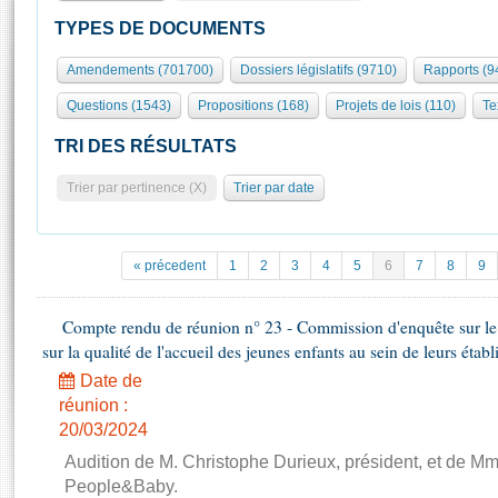
S'id
Présidence
Séance publique
Rôle et pouvoirs de l'Assemblée
Visiter l'Assemblée
TYPES DE DOCUMENTS
Fiches « Connaissance de l’Assemblée »
577 députés
Commissions et autres organes
Visite virtuelle du palais Bourbon
Amendements (701700)
Dossiers législatifs (9710)
Rapports (9
Organisation de l'Assemblée
Groupes politiques
Europe et International
Assister à une séance
Mot
Questions (1543)
Propositions (168)
Projets de lois (110)
Te
Présidence
Conférence des Présidents
Bureau
Collège des Ques
Élections législatives
Contrôle et évaluation
Accès des chercheurs à l’Assemblée
TRI DES RÉSULTATS
Congrès
Les évènements
S'inscrire
Trier par pertinence (X)
Trier par date
Pétitions
Statistiques et chiffres clés
Transparence et déontologie
Vous n'ave
Patrimoine
E
Documents de référence
« précedent
1
2
3
4
5
6
7
8
9
La Bibliothèque
( Constitution | Règlement de l'Assemblée ... )
Documents parlementaires
Les archives
Compte rendu de réunion n° 23 - Commission d'enquête sur le
Projets de loi
Contacts et plan d'accès
sur la qualité de l'accueil des jeunes enfants au sein de leurs étab
Propositions de loi
Histoire
Photos libres de droit
Date de
Amendements
Juniors
réunion :
Textes adoptés
20/03/2024
Anciennes législatures
Audition de M. Christophe Durieux, président, et de Mm
Liens vers les sites publics
Rapports d'information
People&Baby.