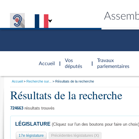
Assemb
Accèder à
la page
Vos
Travaux
Accueil
d'accueil
députés
parlementaires
Vous
Accueil
Recherche sur...
Résultats de la recherche
êtes
Résultats de la recherche
Général
ici
CONNEX
TRAVA
CONNA
DÉC
:
724663
résultats trouvés
LÉGISLATURE
(Cliquez sur l'un des boutons pour faire un choix
17e législature
Précédentes législatures (X)