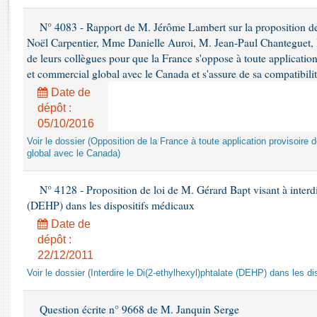
Rapports d'enquête
Rapports législatifs
N° 4083 - Rapport de M. Jérôme Lambert sur la proposition de
Rapports sur l'application des lois
Noël Carpentier, Mme Danielle Auroi, M. Jean-Paul Chanteguet,
de leurs collègues pour que la France s'oppose à toute applicati
Baromètre de l’application des lois
et commercial global avec le Canada et s'assure de sa compatibilit
Date de
Dossiers législatifs
dépôt :
Budget et sécurité sociale
05/10/2016
Questions écrites et orales
Voir le dossier (Opposition de la France à toute application provisoir
Comptes rendus des débats
global avec le Canada)
N° 4128 - Proposition de loi de M. Gérard Bapt visant à interdi
(DEHP) dans les dispositifs médicaux
Date de
dépôt :
22/12/2011
Voir le dossier (Interdire le Di(2-ethylhexyl)phtalate (DEHP) dans les d
Question écrite n° 9668 de M. Janquin Serge