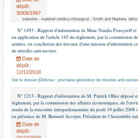
Rapports d'enquête
dépôt :
Rapports législatifs
30/06/1997
Rapports sur l'application des lois
industrie - matériel médico-chirurgical - Smith and Nephew. délo
Baromètre de l’application des lois
N° 1493 - Rapport d'information de Mme Natalia Pouzyreff et M
en application de l'article 145 du règlement, par la commission de
Dossiers législatifs
armées, en conclusion des travaux d'une mission d'information co
de missiles anti-navires
Budget et sécurité sociale
Questions écrites et orales
Date de
dépôt :
Comptes rendus des débats
12/12/2018
Voir le dossier (Défense : prochaine génération de missiles anti-navires
N° 1213 - Rapport d'information de M. Patrick Ollier déposé en
règlement, par la commission des affaires économiques, de l'envi
rendu de la rencontre interparlementaire du jeudi 10 juillet 2008 
en présence de M. Bernard Accoyer, Président de l'Assemblée nat
Date de
dépôt :
24/10/2008