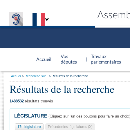
Assemb
Accèder à
la page
Vos
Travaux
Accueil
d'accueil
députés
parlementaires
Vous
Accueil
Recherche sur...
Résultats de la recherche
êtes
Résultats de la recherche
Général
ici
CONNEX
TRAVA
CONNA
DÉC
:
1488532
résultats trouvés
LÉGISLATURE
(Cliquez sur l'un des boutons pour faire un choix
17e législature
Précédentes législatures (X)