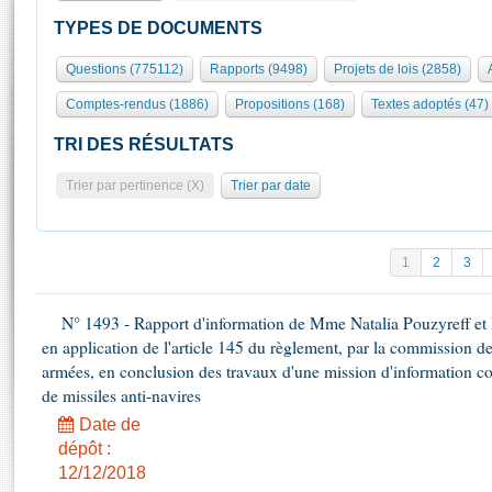
S'id
Présidence
Séance publique
Rôle et pouvoirs de l'Assemblée
Visiter l'Assemblée
TYPES DE DOCUMENTS
Fiches « Connaissance de l’Assemblée »
577 députés
Commissions et autres organes
Visite virtuelle du palais Bourbon
Questions (775112)
Rapports (9498)
Projets de lois (2858)
Organisation de l'Assemblée
Groupes politiques
Europe et International
Assister à une séance
Mot
Comptes-rendus (1886)
Propositions (168)
Textes adoptés (47)
Présidence
Conférence des Présidents
Bureau
Collège des Ques
Élections législatives
Contrôle et évaluation
Accès des chercheurs à l’Assemblée
TRI DES RÉSULTATS
Congrès
Les évènements
S'inscrire
Trier par pertinence (X)
Trier par date
Pétitions
Statistiques et chiffres clés
Transparence et déontologie
Vous n'ave
Patrimoine
E
Documents de référence
1
2
3
La Bibliothèque
( Constitution | Règlement de l'Assemblée ... )
Documents parlementaires
Les archives
N° 1493 - Rapport d'information de Mme Natalia Pouzyreff et M
Projets de loi
Contacts et plan d'accès
en application de l'article 145 du règlement, par la commission de
Propositions de loi
Histoire
armées, en conclusion des travaux d'une mission d'information co
Photos libres de droit
Amendements
de missiles anti-navires
Juniors
Textes adoptés
Date de
Anciennes législatures
dépôt :
Liens vers les sites publics
Rapports d'information
12/12/2018