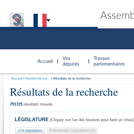
Assemb
Accèder à
la page
Vos
Travaux
Accueil
d'accueil
députés
parlementaires
Vous
Accueil
Recherche sur...
Résultats de la recherche
êtes
Résultats de la recherche
Général
ici
CONNEX
TRAVA
CONNA
DÉC
:
791725
résultats trouvés
LÉGISLATURE
(Cliquez sur l'un des boutons pour faire un choix
17e législature
Précédentes législatures (X)