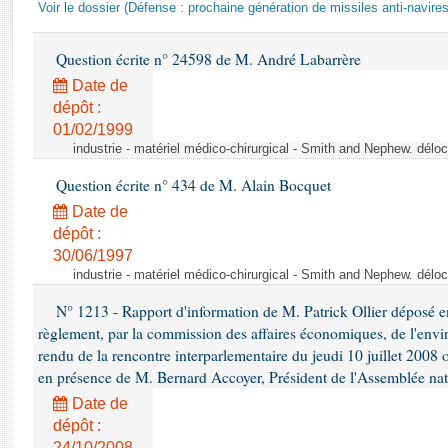
Rapports d'enquête
Voir le dossier (Défense : prochaine génération de missiles anti-navires
Rapports législatifs
Rapports sur l'application des lois
Question écrite n° 24598 de M. André Labarrère
Baromètre de l’application des lois
Date de
dépôt :
01/02/1999
Dossiers législatifs
industrie - matériel médico-chirurgical - Smith and Nephew. délo
Budget et sécurité sociale
Question écrite n° 434 de M. Alain Bocquet
Questions écrites et orales
Date de
Comptes rendus des débats
dépôt :
30/06/1997
industrie - matériel médico-chirurgical - Smith and Nephew. délo
N° 1213 - Rapport d'information de M. Patrick Ollier déposé en
règlement, par la commission des affaires économiques, de l'envi
rendu de la rencontre interparlementaire du jeudi 10 juillet 2008 
en présence de M. Bernard Accoyer, Président de l'Assemblée nat
Date de
dépôt :
24/10/2008