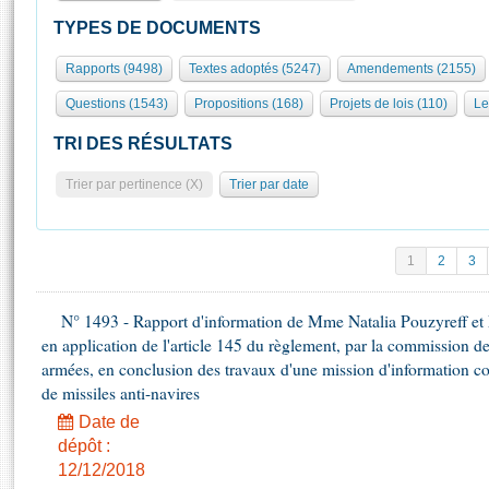
S'id
Présidence
Séance publique
Rôle et pouvoirs de l'Assemblée
Visiter l'Assemblée
TYPES DE DOCUMENTS
Fiches « Connaissance de l’Assemblée »
577 députés
Commissions et autres organes
Visite virtuelle du palais Bourbon
Rapports (9498)
Textes adoptés (5247)
Amendements (2155)
Organisation de l'Assemblée
Groupes politiques
Europe et International
Assister à une séance
Mot
Questions (1543)
Propositions (168)
Projets de lois (110)
Le
Présidence
Conférence des Présidents
Bureau
Collège des Ques
Élections législatives
Contrôle et évaluation
Accès des chercheurs à l’Assemblée
TRI DES RÉSULTATS
Congrès
Les évènements
S'inscrire
Trier par pertinence (X)
Trier par date
Pétitions
Statistiques et chiffres clés
Transparence et déontologie
Vous n'ave
Patrimoine
E
Documents de référence
1
2
3
La Bibliothèque
( Constitution | Règlement de l'Assemblée ... )
Documents parlementaires
Les archives
N° 1493 - Rapport d'information de Mme Natalia Pouzyreff et M
Projets de loi
Contacts et plan d'accès
en application de l'article 145 du règlement, par la commission de
Propositions de loi
Histoire
armées, en conclusion des travaux d'une mission d'information co
Photos libres de droit
Amendements
de missiles anti-navires
Juniors
Textes adoptés
Date de
Anciennes législatures
dépôt :
Liens vers les sites publics
Rapports d'information
12/12/2018