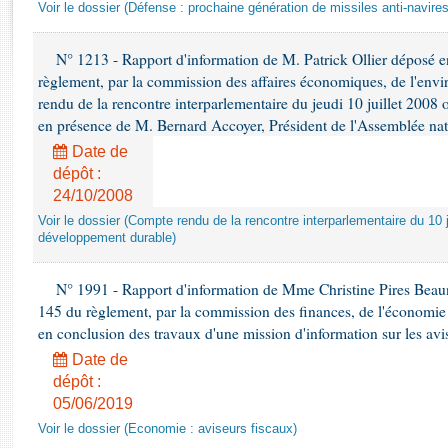
Rapports d'enquête
Voir le dossier (Défense : prochaine génération de missiles anti-navires
Rapports législatifs
Rapports sur l'application des lois
N° 1213 - Rapport d'information de M. Patrick Ollier déposé en
règlement, par la commission des affaires économiques, de l'envi
Baromètre de l’application des lois
rendu de la rencontre interparlementaire du jeudi 10 juillet 2008 
en présence de M. Bernard Accoyer, Président de l'Assemblée nat
Dossiers législatifs
Date de
Budget et sécurité sociale
dépôt :
Questions écrites et orales
24/10/2008
Comptes rendus des débats
Voir le dossier (Compte rendu de la rencontre interparlementaire du 10 ju
développement durable)
N° 1991 - Rapport d'information de Mme Christine Pires Beaune
145 du règlement, par la commission des finances, de l'économie 
en conclusion des travaux d'une mission d'information sur les avi
Date de
dépôt :
05/06/2019
Voir le dossier (Economie : aviseurs fiscaux)