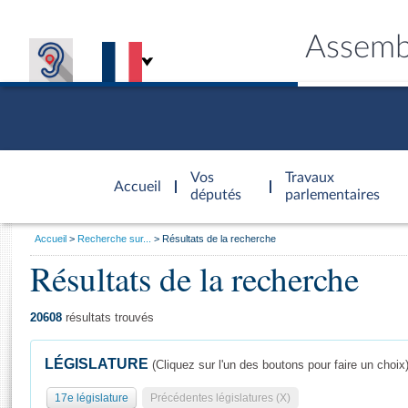
Assemb
Accèder à
la page
Vos
Travaux
Accueil
d'accueil
députés
parlementaires
Vous
Accueil
Recherche sur...
Résultats de la recherche
êtes
Résultats de la recherche
Général
ici
CONNEX
TRAVA
CONNA
DÉC
:
20608
résultats trouvés
LÉGISLATURE
(Cliquez sur l'un des boutons pour faire un choix
17e législature
Précédentes législatures (X)