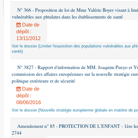
Rapports d'enquête
N° 366 - Proposition de loi de Mme Valérie Boyer visant à limit
Rapports législatifs
vulnérables aux phtalates dans les établissements de santé
Rapports sur l'application des lois
Baromètre de l’application des lois
Date de
dépôt :
13/11/2012
Dossiers législatifs
Voir le dossier (Limiter l'exposition des populations vulnérables aux p
Budget et sécurité sociale
santé)
Questions écrites et orales
Comptes rendus des débats
N° 3827 - Rapport d'information de MM. Joaquim Pueyo et Yv
commission des affaires européennes sur la nouvelle stratégie eu
politique extérieure et de sécurité
Date de
dépôt :
08/06/2016
Voir le dossier (Nouvelle stratégie européenne globale en matière de pol
Amendement n° 85 - PROTECTION DE L'ENFANT - 1ère lectur
2744