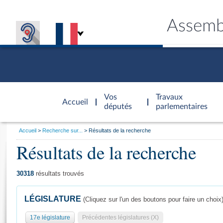
Assemb
Accèder à
la page
Vos
Travaux
Accueil
d'accueil
députés
parlementaires
Vous
Accueil
Recherche sur...
Résultats de la recherche
êtes
Résultats de la recherche
Général
ici
CONNEX
TRAVA
CONNA
DÉC
:
30318
résultats trouvés
LÉGISLATURE
(Cliquez sur l'un des boutons pour faire un choix
17e législature
Précédentes législatures (X)