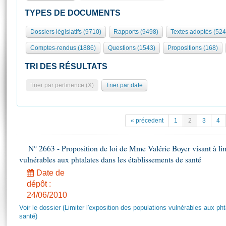
S'id
Présidence
Séance publique
Rôle et pouvoirs de l'Assemblée
Visiter l'Assemblée
TYPES DE DOCUMENTS
Fiches « Connaissance de l’Assemblée »
577 députés
Commissions et autres organes
Visite virtuelle du palais Bourbon
Dossiers législatifs (9710)
Rapports (9498)
Textes adoptés (524
Organisation de l'Assemblée
Groupes politiques
Europe et International
Assister à une séance
Mot
Comptes-rendus (1886)
Questions (1543)
Propositions (168)
Présidence
Conférence des Présidents
Bureau
Collège des Ques
Élections législatives
Contrôle et évaluation
Accès des chercheurs à l’Assemblée
TRI DES RÉSULTATS
Congrès
Les évènements
S'inscrire
Trier par pertinence (X)
Trier par date
Pétitions
Statistiques et chiffres clés
Transparence et déontologie
Vous n'ave
Patrimoine
E
Documents de référence
« précedent
1
2
3
4
La Bibliothèque
( Constitution | Règlement de l'Assemblée ... )
Documents parlementaires
Les archives
N° 2663 - Proposition de loi de Mme Valérie Boyer visant à lim
Projets de loi
Contacts et plan d'accès
vulnérables aux phtalates dans les établissements de santé
Propositions de loi
Histoire
Photos libres de droit
Date de
Amendements
Juniors
dépôt :
Textes adoptés
24/06/2010
Anciennes législatures
Voir le dossier (Limiter l'exposition des populations vulnérables aux p
Liens vers les sites publics
Rapports d'information
santé)