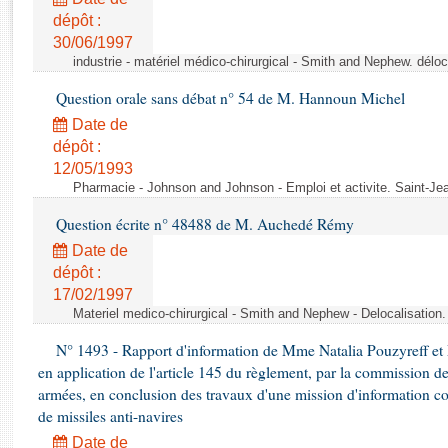
Rapports d'enquête
dépôt :
Rapports législatifs
30/06/1997
Rapports sur l'application des lois
industrie - matériel médico-chirurgical - Smith and Nephew. délo
Baromètre de l’application des lois
Question orale sans débat n° 54 de M. Hannoun Michel
Date de
Dossiers législatifs
dépôt :
Budget et sécurité sociale
12/05/1993
Questions écrites et orales
Pharmacie - Johnson and Johnson - Emploi et activite. Saint-Je
Comptes rendus des débats
Question écrite n° 48488 de M. Auchedé Rémy
Date de
dépôt :
17/02/1997
Materiel medico-chirurgical - Smith and Nephew - Delocalisatio
N° 1493 - Rapport d'information de Mme Natalia Pouzyreff et M
en application de l'article 145 du règlement, par la commission de
armées, en conclusion des travaux d'une mission d'information co
de missiles anti-navires
Date de