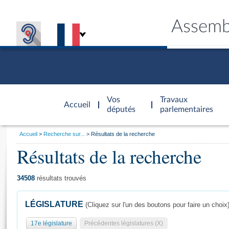
Assemb
Accèder à
la page
Vos
Travaux
Accueil
d'accueil
députés
parlementaires
Vous
Accueil
Recherche sur...
Résultats de la recherche
êtes
Résultats de la recherche
Général
ici
CONNEX
TRAVA
CONNA
DÉC
:
34508
résultats trouvés
LÉGISLATURE
(Cliquez sur l'un des boutons pour faire un choix
17e législature
Précédentes législatures (X)