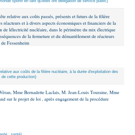
nde sportif en tant qu'elles ont délégation de service public)
 relative aux coûts passés, présents et futurs de la filière
des réacteurs et à divers aspects économiques et financiers de la
 de lélectricité nucléaire, dans le périmètre du mix électrique
onséquences de la fermeture et du démantèlement de réacteurs
e de Fessenheim
lative aux coûts de la filière nucléaire, à la durée d'exploitation des
s de cette production)
 Véran, Mme Bernadette Laclais, M. Jean-Louis Touraine, Mme
d sur le projet de loi , après engagement de la procédure
anté : santé)