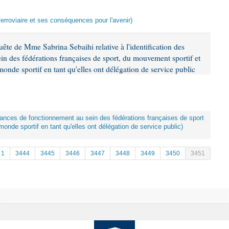
t ferroviaire et ses conséquences pour l'avenir)
ête de Mme Sabrina Sebaihi relative à l'identification des
in des fédérations françaises de sport, du mouvement sportif et
nde sportif en tant qu'elles ont délégation de service public
illances de fonctionnement au sein des fédérations françaises de sport
nde sportif en tant qu'elles ont délégation de service public)
1
3444
3445
3446
3447
3448
3449
3450
3451