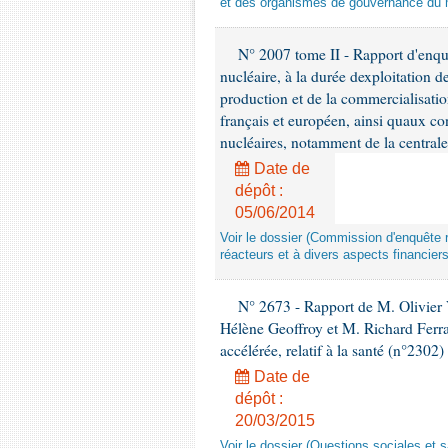
et des organismes de gouvernance du mo
N° 2007 tome II - Rapport d'enquête
nucléaire, à la durée dexploitation 
production et de la commercialisation
français et européen, ainsi quaux c
nucléaires, notamment de la central
Date de
dépôt :
05/06/2014
Voir le dossier (Commission d'enquête re
réacteurs et à divers aspects financier
N° 2673 - Rapport de M. Olivier
Hélène Geoffroy et M. Richard Ferran
accélérée, relatif à la santé (n°2302)
Date de
dépôt :
20/03/2015
Voir le dossier (Questions sociales et s