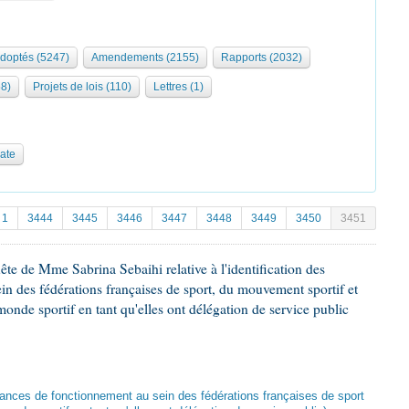
adoptés (5247)
Amendements (2155)
Rapports (2032)
68)
Projets de lois (110)
Lettres (1)
date
1
3444
3445
3446
3447
3448
3449
3450
3451
te de Mme Sabrina Sebaihi relative à l'identification des
in des fédérations françaises de sport, du mouvement sportif et
nde sportif en tant qu'elles ont délégation de service public
illances de fonctionnement au sein des fédérations françaises de sport