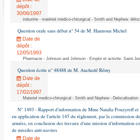
Rapports d'enquête
dépôt :
Rapports législatifs
30/06/1997
Rapports sur l'application des lois
industrie - matériel médico-chirurgical - Smith and Nephew. délo
Baromètre de l’application des lois
Question orale sans débat n° 54 de M. Hannoun Michel
Date de
Dossiers législatifs
dépôt :
Budget et sécurité sociale
12/05/1993
Questions écrites et orales
Pharmacie - Johnson and Johnson - Emploi et activite. Saint-Je
Comptes rendus des débats
Question écrite n° 48488 de M. Auchedé Rémy
Date de
dépôt :
17/02/1997
Materiel medico-chirurgical - Smith and Nephew - Delocalisatio
N° 1493 - Rapport d'information de Mme Natalia Pouzyreff et M
en application de l'article 145 du règlement, par la commission de
armées, en conclusion des travaux d'une mission d'information co
de missiles anti-navires
Date de