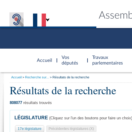
Assemb
Accèder à
la page
Vos
Travaux
Accueil
d'accueil
députés
parlementaires
Vous
Accueil
Recherche sur...
Résultats de la recherche
êtes
Résultats de la recherche
Général
ici
CONNEX
TRAVA
CONNA
DÉC
:
808077
résultats trouvés
LÉGISLATURE
(Cliquez sur l'un des boutons pour faire un choix
17e législature
Précédentes législatures (X)