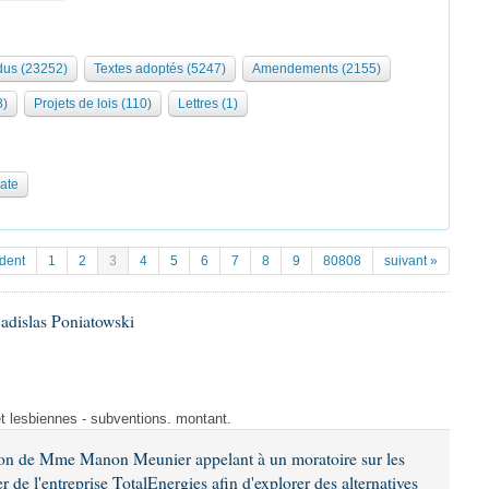
us (23252)
Textes adoptés (5247)
Amendements (2155)
8)
Projets de lois (110)
Lettres (1)
date
dent
1
2
3
4
5
6
7
8
9
80808
suivant »
adislas Poniatowski
et lesbiennes - subventions. montant.
ion de Mme Manon Meunier appelant à un moratoire sur les
 de l'entreprise TotalEnergies afin d'explorer des alternatives