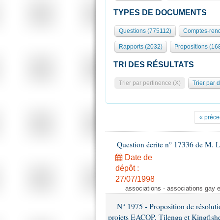
TYPES DE DOCUMENTS
Questions (775112)
Comptes-rend
Rapports (2032)
Propositions (16
TRI DES RÉSULTATS
Trier par pertinence (X)
Trier par 
« préce
Question écrite n° 17336 de M. L
Date de
dépôt :
27/07/1998
associations - associations gay 
N° 1975 - Proposition de résolut
projets EACOP, Tilenga et Kingfisher