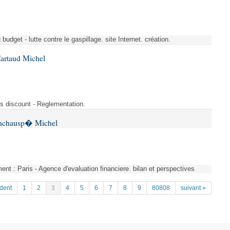
budget - lutte contre le gaspillage. site Internet. création.
Cartaud Michel
s discount - Reglementation.
 Inchausp� Michel
nt : Paris - Agence d'evaluation financiere. bilan et perspectives
dent
1
2
3
4
5
6
7
8
9
80808
suivant »