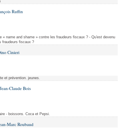
s
ançois Ruffin
le « name and shame » contre les fraudeurs fiscaux ? - Qu'est devenu
 fraudeurs fiscaux ?
ino Cinieri
tte et prévention. jeunes.
 Jean-Claude Bois
ire - boissons. Coca et Pepsi.
Jean-Marc Roubaud