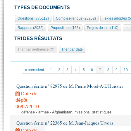
S'id
Présidence
Séance publique
Rôle et pouvoirs de l'Assemblée
Visiter l'Assemblée
TYPES DE DOCUMENTS
Fiches « Connaissance de l’Assemblée »
577 députés
Commissions et autres organes
Visite virtuelle du palais Bourbon
Questions (775112)
Comptes-rendus (23252)
Textes adoptés (
Organisation de l'Assemblée
Groupes politiques
Europe et International
Assister à une séance
Mot
Rapports (2032)
Propositions (168)
Projets de lois (110)
Let
Présidence
Conférence des Présidents
Bureau
Collège des Ques
Élections législatives
Contrôle et évaluation
Accès des chercheurs à l’Assemblée
TRI DES RÉSULTATS
Congrès
Les évènements
S'inscrire
Trier par pertinence (X)
Trier par date
Pétitions
Statistiques et chiffres clés
Transparence et déontologie
Vous n'ave
Patrimoine
E
Documents de référence
« précedent
1
2
3
4
5
6
7
8
9
10
La Bibliothèque
( Constitution | Règlement de l'Assemblée ... )
Documents parlementaires
Les archives
Question écrite n° 82975 de M. Pierre Morel-A-L'Huissier
Projets de loi
Contacts et plan d'accès
Date de
Propositions de loi
Histoire
Photos libres de droit
dépôt :
Amendements
Juniors
06/07/2010
Textes adoptés
défense - armée - Afghanistan. missions. statistiques
Anciennes législatures
Question écrite n° 22365 de M. Jean-Jacques Urvoas
Liens vers les sites publics
Rapports d'information
Date de