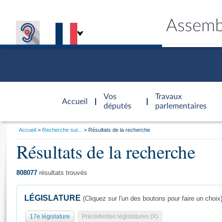
Assemb
Accèder à
la page
Vos
Travaux
Accueil
d'accueil
députés
parlementaires
Vous
Accueil
Recherche sur...
Résultats de la recherche
êtes
Résultats de la recherche
Général
ici
CONNEX
TRAVA
CONNA
DÉC
:
808077
résultats trouvés
LÉGISLATURE
(Cliquez sur l'un des boutons pour faire un choix
17e législature
Précédentes législatures (X)