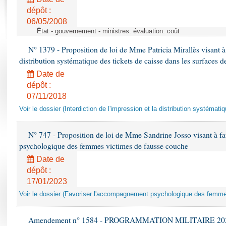
Rapports d'enquête
dépôt :
Rapports législatifs
06/05/2008
Rapports sur l'application des lois
État - gouvernement - ministres. évaluation. coût
Baromètre de l’application des lois
N° 1379 - Proposition de loi de Mme Patricia Mirallès visant à i
distribution systématique des tickets de caisse dans les surfaces d
Dossiers législatifs
Date de
Budget et sécurité sociale
dépôt :
Questions écrites et orales
07/11/2018
Comptes rendus des débats
Voir le dossier (Interdiction de l'impression et la distribution systémati
N° 747 - Proposition de loi de Mme Sandrine Josso visant à f
psychologique des femmes victimes de fausse couche
Date de
dépôt :
17/01/2023
Voir le dossier (Favoriser l'accompagnement psychologique des femm
Amendement n° 1584 - PROGRAMMATION MILITAIRE 2024-20