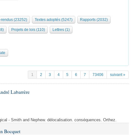
rendus (23252)
Textes adoptés (5247)
Rapports (2032)
68)
Projets de lois (110)
Lettres (1)
date
1
2
3
4
5
6
7
73406
suivant »
André Labarrère
rgical - Smith and Nephew. délocalisation. conséquences. Orthez.
in Bocquet