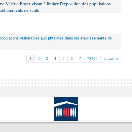
 Valérie Boyer visant à limiter l'exposition des populations
tablissements de santé
es populations vulnérables aux phtalates dans les établissements de
1
2
3
4
5
6
7
73406
suivant »