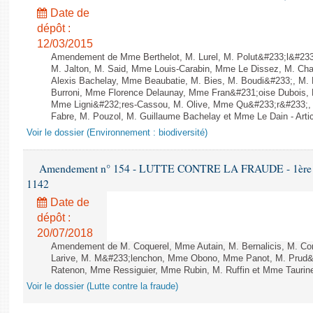
Date de
dépôt :
12/03/2015
Amendement de Mme Berthelot, M. Lurel, M. Polut&#233;l&#233;
M. Jalton, M. Said, Mme Louis-Carabin, Mme Le Dissez, M. Ch
Alexis Bachelay, Mme Beaubatie, M. Bies, M. Boudi&#233;, M. B
Burroni, Mme Florence Delaunay, Mme Fran&#231;oise Dubois, 
Mme Ligni&#232;res-Cassou, M. Olive, Mme Qu&#233;r&#233;
Fabre, M. Pouzol, M. Guillaume Bachelay et Mme Le Dain - Artic
Voir le dossier (Environnement : biodiversité)
Amendement n° 154 - LUTTE CONTRE LA FRAUDE - 1ère lect
1142
Date de
dépôt :
20/07/2018
Amendement de M. Coquerel, Mme Autain, M. Bernalicis, M. Co
Larive, M. M&#233;lenchon, Mme Obono, Mme Panot, M. Prud
Ratenon, Mme Ressiguier, Mme Rubin, M. Ruffin et Mme Taurine 
Voir le dossier (Lutte contre la fraude)