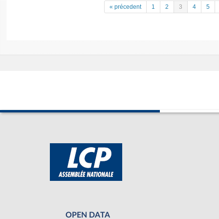
« précedent
1
2
3
4
5
OPEN DATA