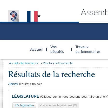
Assemb
Accèder à
la page
Vos
Travaux
Accueil
d'accueil
députés
parlementaires
Vous
Accueil
Recherche sur...
Résultats de la recherche
êtes
Résultats de la recherche
Général
ici
CONNEX
TRAVA
CONNA
DÉC
:
789459
résultats trouvés
LÉGISLATURE
(Cliquez sur l'un des boutons pour faire un choix
17e législature
Précédentes législatures (X)