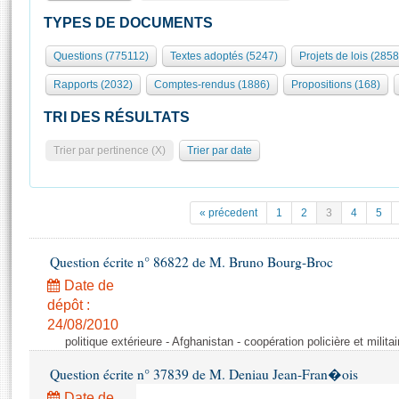
S'id
Présidence
Séance publique
Rôle et pouvoirs de l'Assemblée
Visiter l'Assemblée
TYPES DE DOCUMENTS
Fiches « Connaissance de l’Assemblée »
577 députés
Commissions et autres organes
Visite virtuelle du palais Bourbon
Questions (775112)
Textes adoptés (5247)
Projets de lois (2858
Organisation de l'Assemblée
Groupes politiques
Europe et International
Assister à une séance
Mot
Rapports (2032)
Comptes-rendus (1886)
Propositions (168)
Présidence
Conférence des Présidents
Bureau
Collège des Ques
Élections législatives
Contrôle et évaluation
Accès des chercheurs à l’Assemblée
TRI DES RÉSULTATS
Congrès
Les évènements
S'inscrire
Trier par pertinence (X)
Trier par date
Pétitions
Statistiques et chiffres clés
Transparence et déontologie
Vous n'ave
Patrimoine
E
Documents de référence
« précedent
1
2
3
4
5
La Bibliothèque
( Constitution | Règlement de l'Assemblée ... )
Documents parlementaires
Les archives
Question écrite n° 86822 de M. Bruno Bourg-Broc
Projets de loi
Contacts et plan d'accès
Date de
Propositions de loi
Histoire
Photos libres de droit
dépôt :
Amendements
Juniors
24/08/2010
Textes adoptés
politique extérieure - Afghanistan - coopération policière et militai
Anciennes législatures
Question écrite n° 37839 de M. Deniau Jean-Fran�ois
Liens vers les sites publics
Rapports d'information
Date de