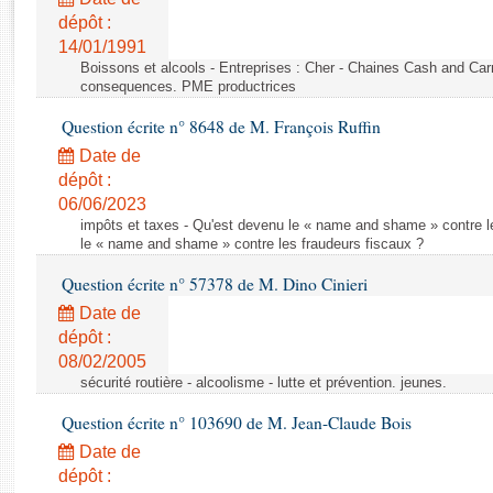
Rapports d'enquête
dépôt :
Rapports législatifs
14/01/1991
Rapports sur l'application des lois
Boissons et alcools - Entreprises : Cher - Chaines Cash and Car
Baromètre de l’application des lois
consequences. PME productrices
Question écrite n° 8648 de M. François Ruffin
Dossiers législatifs
Date de
Budget et sécurité sociale
dépôt :
06/06/2023
Questions écrites et orales
impôts et taxes - Qu'est devenu le « name and shame » contre l
Comptes rendus des débats
le « name and shame » contre les fraudeurs fiscaux ?
Question écrite n° 57378 de M. Dino Cinieri
Date de
dépôt :
08/02/2005
sécurité routière - alcoolisme - lutte et prévention. jeunes.
Question écrite n° 103690 de M. Jean-Claude Bois
Date de
dépôt :