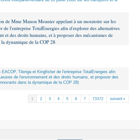
ontre interparlementaire du 10 juillet 2008 sur les transports et le
ion de Mme Manon Meunier appelant à un moratoire sur les
 de l'entreprise TotalEnergies afin d'explorer des alternatives
nt et des droits humains, et à proposer des mécanismes de
ns la dynamique de la COP 28
ts EACOP, Tilenga et Kingfisher de l'entreprise TotalEnergies afin
tueuses de l'environnement et des droits humains, et proposer des
innovants dans la dynamique de la COP 28)
1
2
3
4
5
6
7
73372
suivant »