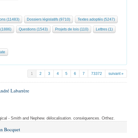
ions (11483)
Dossiers législatifs (9710)
Textes adoptés (5247)
(1886)
Questions (1543)
Projets de lois (110)
Lettres (1)
date
1
2
3
4
5
6
7
73372
suivant »
André Labarrère
rgical - Smith and Nephew. délocalisation. conséquences. Orthez.
in Bocquet