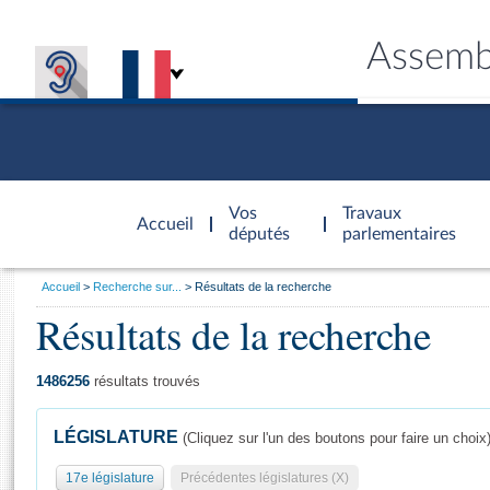
Assemb
Accèder à
la page
Vos
Travaux
Accueil
d'accueil
députés
parlementaires
Vous
Accueil
Recherche sur...
Résultats de la recherche
êtes
Résultats de la recherche
Général
ici
CONNEX
TRAVA
CONNA
DÉC
:
1486256
résultats trouvés
LÉGISLATURE
(Cliquez sur l'un des boutons pour faire un choix
17e législature
Précédentes législatures (X)