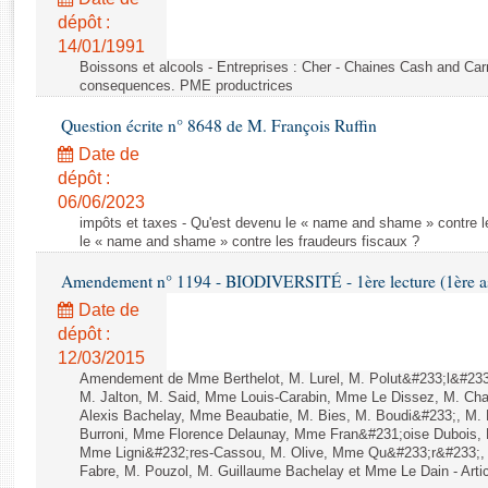
Rapports d'enquête
dépôt :
Rapports législatifs
14/01/1991
Rapports sur l'application des lois
Boissons et alcools - Entreprises : Cher - Chaines Cash and Car
Baromètre de l’application des lois
consequences. PME productrices
Question écrite n° 8648 de M. François Ruffin
Dossiers législatifs
Date de
Budget et sécurité sociale
dépôt :
06/06/2023
Questions écrites et orales
impôts et taxes - Qu'est devenu le « name and shame » contre l
Comptes rendus des débats
le « name and shame » contre les fraudeurs fiscaux ?
Amendement n° 1194 - BIODIVERSITÉ - 1ère lecture (1ère ass
Date de
dépôt :
12/03/2015
Amendement de Mme Berthelot, M. Lurel, M. Polut&#233;l&#233;
M. Jalton, M. Said, Mme Louis-Carabin, Mme Le Dissez, M. Ch
Alexis Bachelay, Mme Beaubatie, M. Bies, M. Boudi&#233;, M. B
Burroni, Mme Florence Delaunay, Mme Fran&#231;oise Dubois, 
Mme Ligni&#232;res-Cassou, M. Olive, Mme Qu&#233;r&#233;
Fabre, M. Pouzol, M. Guillaume Bachelay et Mme Le Dain - Artic