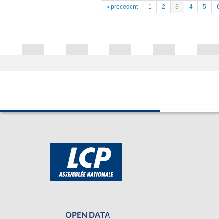
« précedent
1
2
3
4
5
OPEN DATA