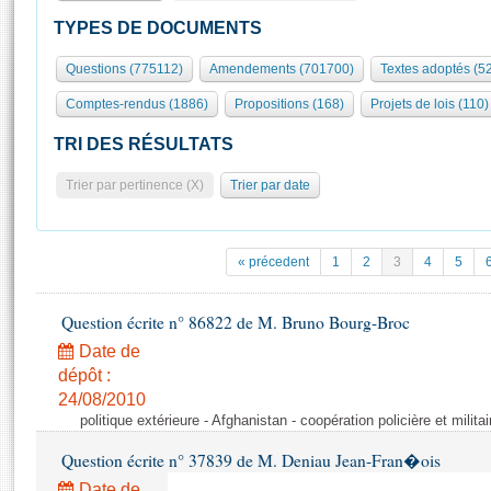
S'id
Présidence
Séance publique
Rôle et pouvoirs de l'Assemblée
Visiter l'Assemblée
TYPES DE DOCUMENTS
Fiches « Connaissance de l’Assemblée »
577 députés
Commissions et autres organes
Visite virtuelle du palais Bourbon
Questions (775112)
Amendements (701700)
Textes adoptés (5
Organisation de l'Assemblée
Groupes politiques
Europe et International
Assister à une séance
Mot
Comptes-rendus (1886)
Propositions (168)
Projets de lois (110)
Présidence
Conférence des Présidents
Bureau
Collège des Ques
Élections législatives
Contrôle et évaluation
Accès des chercheurs à l’Assemblée
TRI DES RÉSULTATS
Congrès
Les évènements
S'inscrire
Trier par pertinence (X)
Trier par date
Pétitions
Statistiques et chiffres clés
Transparence et déontologie
Vous n'ave
Patrimoine
E
Documents de référence
« précedent
1
2
3
4
5
La Bibliothèque
( Constitution | Règlement de l'Assemblée ... )
Documents parlementaires
Les archives
Question écrite n° 86822 de M. Bruno Bourg-Broc
Projets de loi
Contacts et plan d'accès
Date de
Propositions de loi
Histoire
Photos libres de droit
dépôt :
Amendements
Juniors
24/08/2010
Textes adoptés
politique extérieure - Afghanistan - coopération policière et militai
Anciennes législatures
Question écrite n° 37839 de M. Deniau Jean-Fran�ois
Liens vers les sites publics
Rapports d'information
Date de