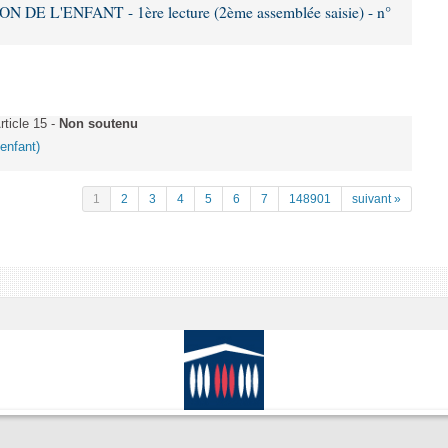
DE L'ENFANT - 1ère lecture (2ème assemblée saisie) - n°
ticle 15 -
Non soutenu
'enfant)
1
2
3
4
5
6
7
148901
suivant »