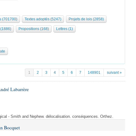
 (701700)
Textes adoptés (5247)
Projets de lois (2858)
(1886)
Propositions (168)
Lettres (1)
date
1
2
3
4
5
6
7
148901
suivant »
André Labarrère
rgical - Smith and Nephew. délocalisation. conséquences. Orthez.
in Bocquet