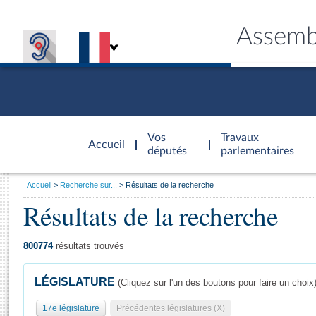
Assemb
Accèder à
la page
Vos
Travaux
Accueil
d'accueil
députés
parlementaires
Vous
Accueil
Recherche sur...
Résultats de la recherche
êtes
Résultats de la recherche
Général
ici
CONNEX
TRAVA
CONNA
DÉC
:
800774
résultats trouvés
LÉGISLATURE
(Cliquez sur l'un des boutons pour faire un choix
17e législature
Précédentes législatures (X)