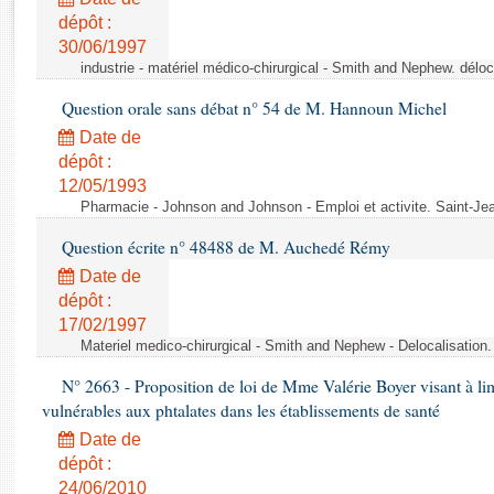
Rapports d'enquête
dépôt :
Rapports législatifs
30/06/1997
Rapports sur l'application des lois
industrie - matériel médico-chirurgical - Smith and Nephew. délo
Baromètre de l’application des lois
Question orale sans débat n° 54 de M. Hannoun Michel
Date de
Dossiers législatifs
dépôt :
Budget et sécurité sociale
12/05/1993
Questions écrites et orales
Pharmacie - Johnson and Johnson - Emploi et activite. Saint-Je
Comptes rendus des débats
Question écrite n° 48488 de M. Auchedé Rémy
Date de
dépôt :
17/02/1997
Materiel medico-chirurgical - Smith and Nephew - Delocalisatio
N° 2663 - Proposition de loi de Mme Valérie Boyer visant à lim
vulnérables aux phtalates dans les établissements de santé
Date de
dépôt :
24/06/2010