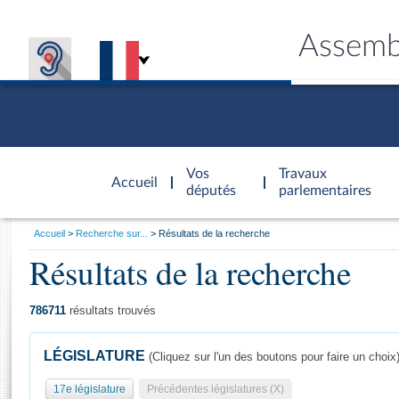
Assemb
Accèder à
la page
Vos
Travaux
Accueil
d'accueil
députés
parlementaires
Vous
Accueil
Recherche sur...
Résultats de la recherche
êtes
Résultats de la recherche
Général
ici
CONNEX
TRAVA
CONNA
DÉC
:
786711
résultats trouvés
LÉGISLATURE
(Cliquez sur l'un des boutons pour faire un choix
17e législature
Précédentes législatures (X)